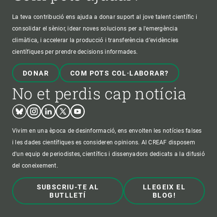
La teva contribució ens ajuda a donar suport al jove talent científic i
consolidar el sènior, idear noves solucions per a l'emergència
climàtica, i accelerar la producció i transferència d’evidències
científiques per prendre decisions informades.
DONAR
COM POTS COL·LABORAR?
No et perdis cap notícia
Bluesky
Instagram
Linkedin
Twitter
Youtube
Vivim en una època de desinformació, ens envolten les notícies falses
i les dades científiques es consideren opinions. Al CREAF disposem
d'un equip de periodistes, científics i dissenyadors dedicats a la difusió
del coneixement.
SUBSCRIU-TE AL
LLEGEIX EL
BUTLLETÍ
BLOG!