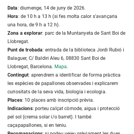
Data
: diumenge, 14 de juny de 2026.
Hora
: de 10 h a 13 h (si fes molta calor s'avançaria
una hora, de 9 h a 12 h).
Zona a explorar
: parc de la Muntanyeta de Sant Boi de
Llobregat.
Punt de trobada
: entrada de la biblioteca Jordi Rubió i
Balaguer, C/ Baldiri Aleu 6, 08830 Sant Boi de
Llobregat, Barcelona.
Mapa
.
Contingut
: aprendrem a identificar de forma pràctica
les espècies de papallones observades i explicarem
curiositats de la seva vida, biologia i ecologia.
Places
: 10 places amb inscripció prèvia.
Indicacions
: porteu calçat còmode, aigua i protecció
pel sol (crema solar i/o barret). I també
caçapapallones, si en teniu.
Recomanacions
: si podeu veieu prèviament les dues