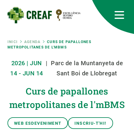
Vés
al
contingut
CREAF
EN
CA
ES
Bluesky
Instagram
Linkedin
Twitter
Youtube
RRSS
Fil
INICI
AGENDA
CURS DE PAPALLONES
METROPOLITANES DE L'MBMS
Featured
INTRANET
d'ariadna
2026
|
JUN
|
Parc de la Muntanyeta de
responsive
14
-
JUN
14
Sant Boi de Llobregat
Responsive
Curs de papallones
SOBRE NOSALTRES
metropolitanes de l'mBMS
menu
RECERCA
CIÈNCIA EN ACCIÓ
WEB ESDEVENIMENT
INSCRIU-T'HI!
UNEIX-TE A NOSALTRES