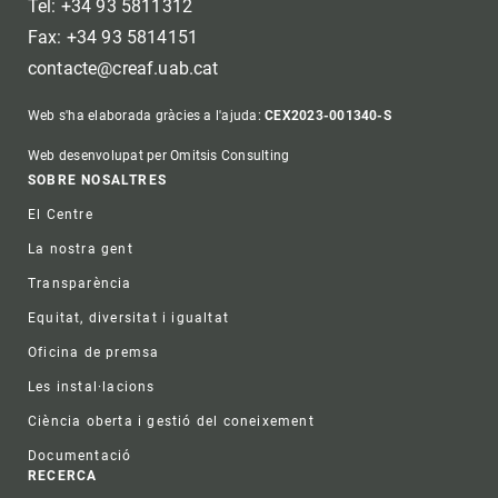
Tel: +34 93 5811312
Fax: +34 93 5814151
contacte@creaf.uab.cat
Web s'ha elaborada gràcies a l'ajuda:
CEX2023-001340-S
Web desenvolupat per Omitsis Consulting
Footer
SOBRE NOSALTRES
El Centre
La nostra gent
Transparència
Equitat, diversitat i igualtat
Oficina de premsa
Les instal·lacions
Ciència oberta i gestió del coneixement
Documentació
RECERCA