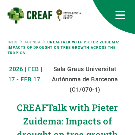
Vés
al
contingut
CREAF
EN
CA
ES
Bluesky
Instagram
Linkedin
Twitter
Youtube
RRSS
Fil
INICI
AGENDA
CREAFTALK WITH PIETER ZUIDEMA:
IMPACTS OF DROUGHT ON TREE GROWTH ACROSS THE
TROPICS
Featured
INTRANET
d'ariadna
2026
|
FEB
|
Sala Graus Universitat
responsive
17
-
FEB
17
Autònoma de Barceona
Responsive
(C1/070-1)
SOBRE NOSALTRES
CREAFTalk with Pieter
menu
RECERCA
Zuidema: Impacts of
CIÈNCIA EN ACCIÓ
drought on tree growth
UNEIX-TE A NOSALTRES