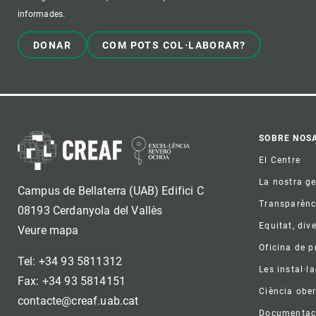
informades.
DONAR
COM POTS COL·LABORAR?
Foo
SOBRE NOS
El Centre
La nostra g
Campus de Bellaterra (UAB) Edifici C
Transparènc
08193 Cerdanyola del Vallès
Equitat, dive
Veure mapa
Oficina de 
Tel: +34 93 5811312
Les instal·l
Fax: +34 93 5814151
Ciència ober
contacte@creaf.uab.cat
Documentac