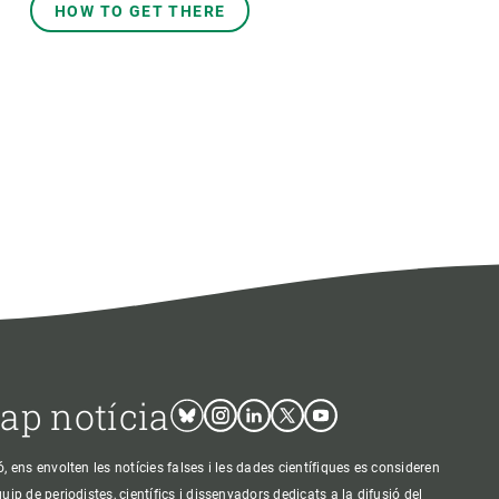
HOW TO GET THERE
cap notícia
Bluesky
Instagram
Linkedin
Twitter
Youtube
ens envolten les notícies falses i les dades científiques es consideren
p de periodistes, científics i dissenyadors dedicats a la difusió del