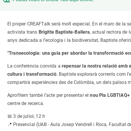
Marca i logotips
Observació de la t
Infraestructures
Temes transversal
Equitat, Diversitat i Inclusió (EDI)
Publicacions
El proper CREAFTalk serà molt especial. En el marc de la s
Oficina de premsa
Synthesis Actions
activista trans
Brigitte Baptiste-Ballera
, actual rectora de
Ciència oberta i gestió del coneixement
anys dedicada a l’ecologia i la biodiversitat, Baptiste oferir
Documentació
"Transecologia: una guia per abordar la transformació ec
La conferència convida a
repensar la nostra relació amb e
cultura i transformació
. Baptiste explorarà corrents com l
compartirà experiències des de Colòmbia, un dels països 
Aprofitem també l’acte per presentar el
nou Pla LGBTIAQ+
centre de recerca.
📅 3 de juliol, 12 h
📍 Presencial (UAB - Aula Josep Vendrell i Roca, Facultat de