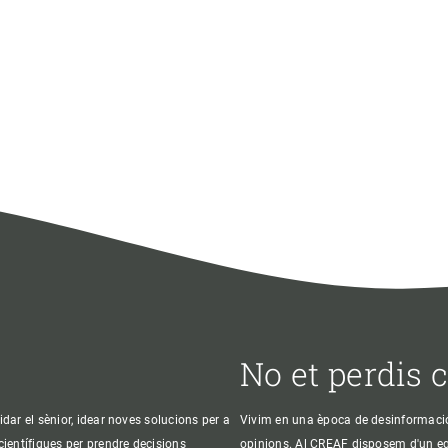
No et perdis 
idar el sènior, idear noves solucions per a
Vivim en una època de desinformació, 
 científiques per prendre decisions
opinions. Al CREAF disposem d'un equi