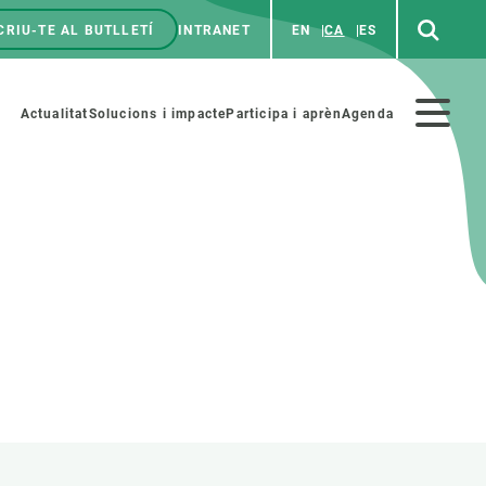
CRIU-TE AL BUTLLETÍ
INTRANET
EN
CA
ES
enú
p
Menú
Actualitat
Solucions i impacte
Participa i aprèn
Agenda
secundario
PARTICIPA
NOTÍCIES I AGENDA
iència i art
Agenda
es ciència amb nosaltres
Esdeveniments anteriors
aterials educatius
Actualitat
COL·LABORA
Notícies