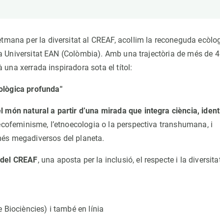
erra
Serveis tècnics
Programa de màsters i doctorat
s
Vine de visitant o sabàtic
Segell de bones pràctiques HRS4R
etmana per la diversitat al CREAF, acollim la reconeguda ecòlog
Un lloc on créixer
 la Universitat EAN (Colòmbia). Amb una trajectòria de més de 
Desenvolupament de carrera
à una xerrada inspiradora sota el títol:
Seminaris i activitats internes
ològica profunda"
T’oferim formació
l món natural a partir d’una mirada que integra ciència, identi
’ecofeminisme, l’etnoecologia o la perspectiva transhumana, i
més megadiversos del planeta.
 del CREAF
, una aposta per la inclusió, el respecte i la diversita
 Biociències) i també en línia