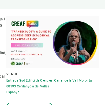
Biodiversitat
Canvi global
Funcionament dels ecosistemes
a i
Observació de la terra
40
tat,
VENUE
t al
Entrada Sud Edifici de Ciències, Carrer de la Vall Moronta
08193
Cerdanyola del Vallès
Espanya