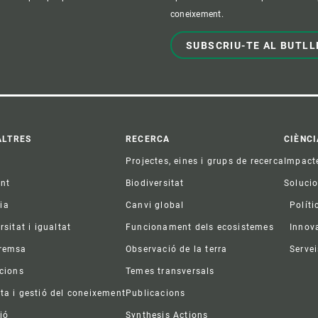
coneixement.
SUBSCRIU-TE AL BUTLL
ter
ALTRES
RECERCA
CIÈNCI
Projectes, eines i grups de recerca
Impact
ent
Biodiversitat
Soluci
ia
Canvi global
Políti
rsitat i igualtat
Funcionament dels ecosistemes
Innov
premsa
Observació de la terra
Servei
acions
Temes transversals
ta i gestió del coneixement
Publicacions
ió
Synthesis Actions