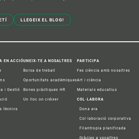
ETÍ
LLEGEIX EL BLOG!
A EN ACCIÓ
UNEIX-TE A NOSALTRES
PARTICIPA
e
Borsa de treball
Fes ciència amb nosaltres
ons
Oportunitats acadèmiques
Art i ciència
ca i Gestió
Bones pràctiques HR
Materials educatius
ació
Un lloc on créixer
COL·LABORA
s tècnics
Dona ara
Col·laboració corporativa
Filantropia planificada
Gràcies a vosaltres