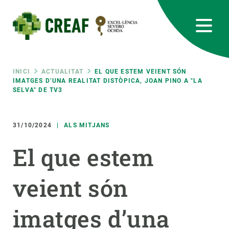
Vés
al
contingut
CREAF
EN
CA
ES
Bluesky
Instagram
Linkedin
Twitter
Youtube
RRSS
Fil
INICI
ACTUALITAT
EL QUE ESTEM VEIENT SÓN
IMATGES D’UNA REALITAT DISTÒPICA, JOAN PINO A "LA
SELVA" DE TV3
Featured
INTRANET
d'ariadna
responsive
31/10/2024
ALS MITJANS
El que estem
Responsive
SOBRE NOSALTRES
veient són
menu
RECERCA
CIÈNCIA EN ACCIÓ
imatges d’una
UNEIX-TE A NOSALTRES