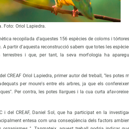
. Foto: Oriol Lapiedra.
tica recopilada d'aquestes 156 espècies de coloms i tórtores,
ic. A partir d'aquesta reconstrucció sabem que totes les espèci
es terrestres i que, per tant, la seva morfologia ha apare
del CREAF Oriol Lapiedra, primer autor del treball, "les potes 
adequats per moure's entre els arbres, ja que els confereixe
ques". Per contra, les potes llargues i la cua curta afavorei
C i del CREAF, Daniel Sol, que ha participat en la investigac
rincipalment entesa com una conseqüència dels factors ambien
s organismes ". Tanmateix, aquest treball podria indicar que