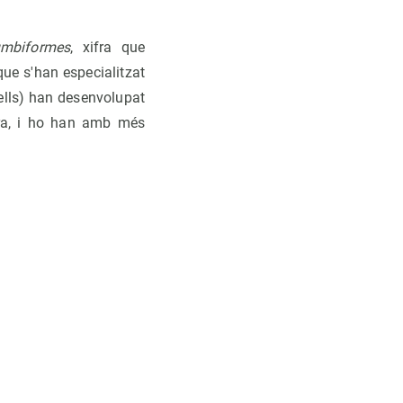
umbiformes
, xifra que
que s'han especialitzat
cells) han desenvolupat
rra, i ho han amb més