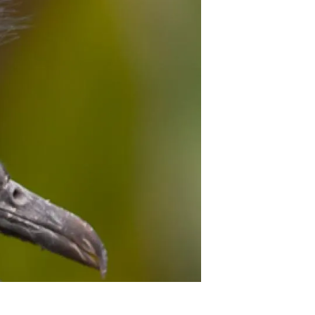
Biodiversitat
Canvi global
Funcionament dels ecosistemes
Observació de la terra