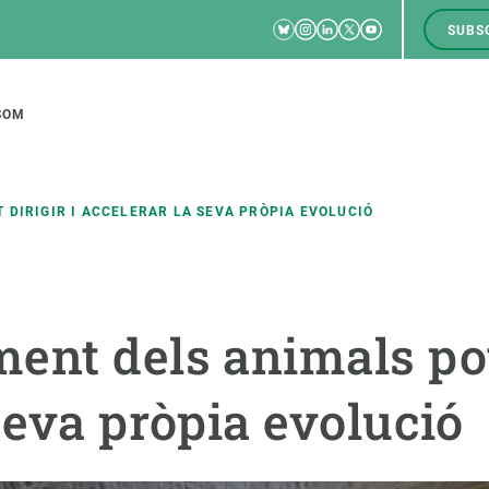
Bluesky
Instagram
Linkedin
Twitter
Youtube
SUBS
RRSS
M
to
SOM
tion
DIRIGIR I ACCELERAR LA SEVA PRÒPIA EVOLUCIÓ
CIÈNCIA EN ACCIÓ
UNEIX-TE A NOSALTRES
nt dels animals pot 
a
Impacte
Borsa de treball
C
Solucions
Oportunitats acadèmiques
F
seva pròpia evolució
Innovació
Demana la teva MSCA-PF
M
 ecosistemes
Política i gestió
Demana la teva beca ERC