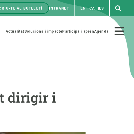
CRIU-TE AL BUTLLETÍ
INTRANET
EN
CA
ES
enú
p
Menú
Actualitat
Solucions i impacte
Participa i aprèn
Agenda
secundario
PARTICIPA
NOTÍCIES I AGENDA
dirigir i
iència i art
Agenda
es ciència amb nosaltres
Esdeveniments anteriors
aterials educatius
Actualitat
COL·LABORA
Notícies