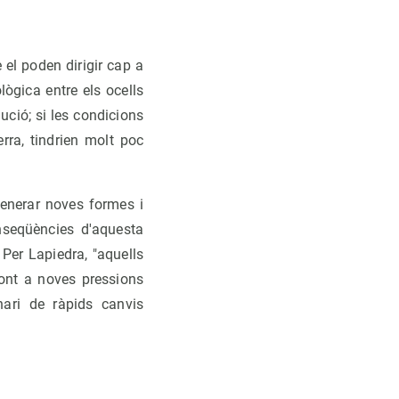
el poden dirigir cap a
lògica entre els ocells
lució; si les condicions
rra, tindrien molt poc
generar noves formes i
nseqüències d'aquesta
Per Lapiedra, "aquells
ont a noves pressions
nari de ràpids canvis