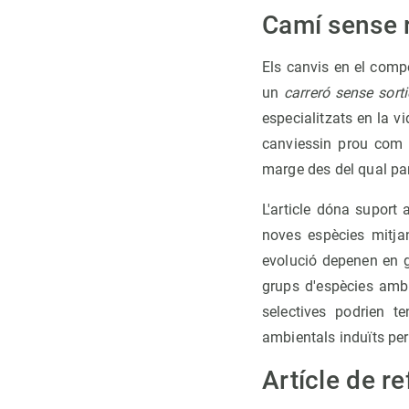
Camí sense 
Els canvis en el comp
un
carreró sense sort
especialitzats en la vi
canviessin prou com p
marge des del qual par
L'article dóna suport
noves espècies mitja
evolució depenen en g
grups d'espècies amb
selectives podrien t
ambientals induïts per
Artícle de r