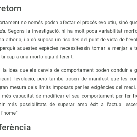
retorn
ortament no només poden afectar el procés evolutiu, sinó que 
ida
. Segons la investigació, hi ha molt poca variabilitat morfo
da arbòria, i això suposa un risc des del punt de vista de l'evo
erquè aquestes espècies necessitessin tornar a menjar a te
tir cap a una morfologia diferent.
 a la idea que els canvis de comportament poden conduir a 
nçant l'evolució, però també posen de manifest que les co
ran mesura dels límits imposats per les exigències del medi. 
 més capacitat de modificar el seu comportament per fer fr
enir més possibilitats de superar amb èxit a l'actual esce
 l'home".
eferència