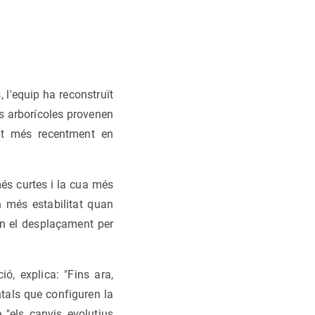
 l'equip ha reconstruït
es arborícoles provenen
gut més recentment en
més curtes i la cua més
n més estabilitat quan
xen el desplaçament per
ió, explica: "Fins ara,
tals que configuren la
 "els canvis evolutius