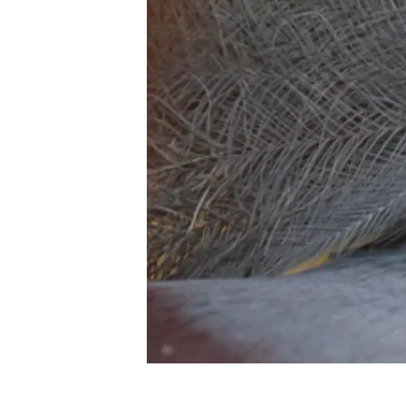
Marca i logotips
Observació de la t
Infraestructures
Temes transversal
Equitat, Diversitat i Inclusió (EDI)
Publicacions
Oficina de premsa
Synthesis Actions
Ciència oberta i gestió del coneixement
Documentació