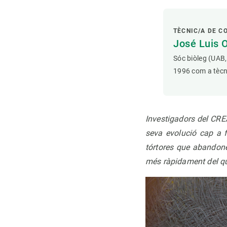
TÈCNIC/A DE C
José Luis 
Sóc biòleg (UAB,
1996 com a tècni
Investigadors del CRE
seva evolució cap a 
tórtores que abandone
més ràpidament del qu