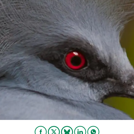
erra
Serveis tècnics
Programa de màsters i doctorat
s
Vine de visitant o sabàtic
Segell de bones pràctiques HRS4R
Un lloc on créixer
Desenvolupament de carrera
Seminaris i activitats internes
T’oferim formació