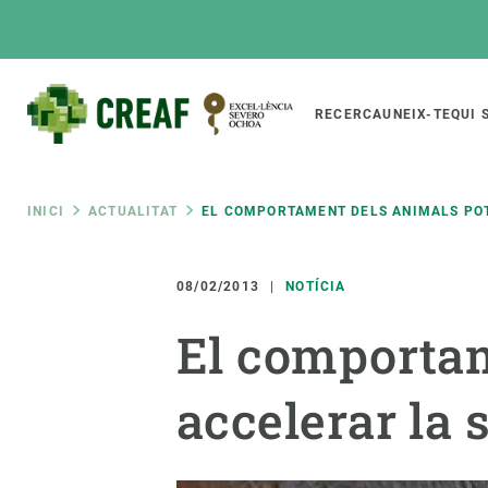
Vés
al
contingut
Main
RECERCA
UNEIX-TE
QUI 
CREAF
naviga
Fil
INICI
ACTUALITAT
EL COMPORTAMENT DELS ANIMALS POT 
Featured
d'ariadna
INTRANET
08/02/2013
NOTÍCIA
Responsive
SOBRE NOSALTRES
RECERCA
responsive
El comportame
El Centre
Directori de recerc
menu
Organització institucional
Biodiversitat
accelerar la 
Transparència
Canvi global
La nostra gent
Funcionament dels