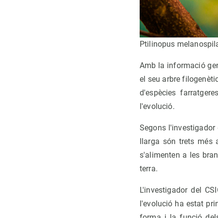
Ptilinopus melanospila
Amb la informació genè
el seu arbre filogenèt
d'espècies farratger
l'evolució.
Segons l'investigador 
llarga són trets més 
s'alimenten a les bran
terra.
L'investigador del CSI
l'evolució ha estat p
forma i la funció del