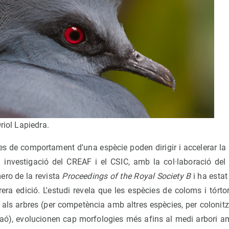
riol Lapiedra.
es de comportament d'una espècie poden dirigir i accelerar la 
investigació del CREAF i el CSIC, amb la col·laboració del 
ero de la revista
Proceedings of the Royal Society B
i ha estat
era edició. L'estudi revela que les espècies de coloms i tórt
l als arbres (per competència amb altres espècies, per colonitza
 raó), evolucionen cap morfologies més afins al medi arbori 