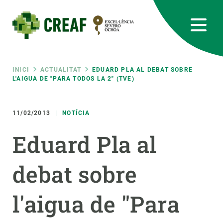
Vés
al
contingut
CREAF
EN
CA
ES
Bluesky
Instagram
Linkedin
Twitter
Youtube
RRSS
Fil
INICI
ACTUALITAT
EDUARD PLA AL DEBAT SOBRE
L'AIGUA DE "PARA TODOS LA 2" (TVE)
Featured
INTRANET
d'ariadna
11/02/2013
NOTÍCIA
responsive
Eduard Pla al
Responsive
SOBRE NOSALTRES
debat sobre
menu
RECERCA
l'aigua de "Para
CIÈNCIA EN ACCIÓ
UNEIX-TE A NOSALTRES