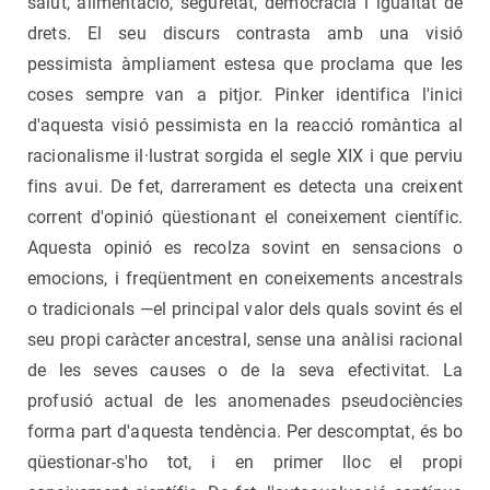
salut, alimentació, seguretat, democràcia i igualtat de
drets. El seu discurs contrasta amb una visió
pessimista àmpliament estesa que proclama que les
coses sempre van a pitjor. Pinker identifica l'inici
d'aquesta visió pessimista en la reacció romàntica al
racionalisme il·lustrat sorgida el segle XIX i que perviu
fins avui. De fet, darrerament es detecta una creixent
corrent d'opinió qüestionant el coneixement científic.
Aquesta opinió es recolza sovint en sensacions o
emocions, i freqüentment en coneixements ancestrals
o tradicionals —el principal valor dels quals sovint és el
seu propi caràcter ancestral, sense una anàlisi racional
de les seves causes o de la seva efectivitat. La
profusió actual de les anomenades pseudociències
forma part d'aquesta tendència. Per descomptat, és bo
qüestionar-s'ho tot, i en primer lloc el propi