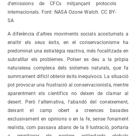
d'emissions de CFCs mitjançant protocols
internacionals. Font: NASA Ozone Watch. CC BY-
SA
A diferència d'altres moviments socials acostumats a
enaltir els seus èxits, en el conservacionisme ha
predominat una estratègia reactiva, més focalitzada en
subratllar els problemes. Potser es deu a la pròpia
naturalesa complexa dels sistemes naturals, que fa
summament difícil obtenir èxits inequívocs. La situació
pot provocar una frustració al conservacionista, mentre
aparentment els científics no deixen de clamar al
desert. Però l'alternativa, l'abandó del coneixement,
deixant el camp obert a creences basades
exclusivament en opinions o en la fe, sense fonament
realista, com passava abans de la Il·lustració, portaria
a empitjorar els nostres estàndards globals