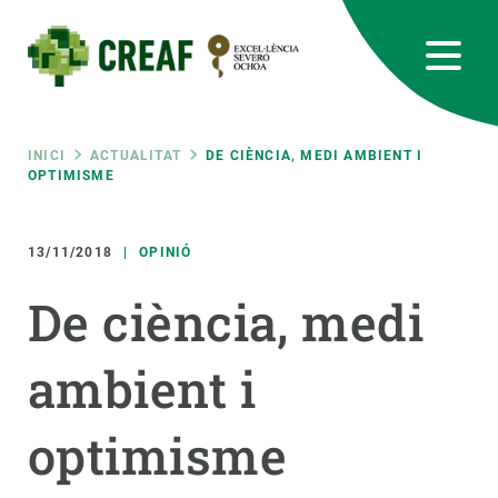
Vés
al
contingut
CREAF
EN
CA
ES
Bluesky
Instagram
Linkedin
Twitter
Youtube
RRSS
Fil
INICI
ACTUALITAT
DE CIÈNCIA, MEDI AMBIENT I
OPTIMISME
Featured
INTRANET
d'ariadna
13/11/2018
OPINIÓ
responsive
De ciència, medi
Responsive
SOBRE NOSALTRES
ambient i
menu
RECERCA
optimisme
CIÈNCIA EN ACCIÓ
UNEIX-TE A NOSALTRES