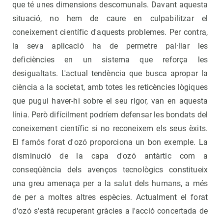
que té unes dimensions descomunals. Davant aquesta
situació, no hem de caure en culpabilitzar el
coneixement científic d'aquests problemes. Per contra,
la seva aplicació ha de permetre pal·liar les
deficiències en un sistema que reforça les
desigualtats. L'actual tendència que busca apropar la
ciència a la societat, amb totes les reticències lògiques
que pugui haver-hi sobre el seu rigor, van en aquesta
línia. Però difícilment podríem defensar les bondats del
coneixement científic si no reconeixem els seus èxits.
El famós forat d'ozó proporciona un bon exemple. La
disminució de la capa d'ozó antàrtic com a
conseqüència dels avenços tecnològics constitueix
una greu amenaça per a la salut dels humans, a més
de per a moltes altres espècies. Actualment el forat
d'ozó s'està recuperant gràcies a l'acció concertada de