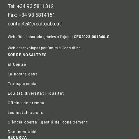
Tel: +34 93 5811312
Fax: +34 93 5814151
contacte@creaf.uab.cat
Web s'ha elaborada gràcies a l'ajuda:
CEX2023-001340-S
Web desenvolupat per Omitsis Consulting
Footer
SOBRE NOSALTRES
El Centre
La nostra gent
Transparència
Equitat, diversitat i igualtat
Oficina de premsa
Les instal·lacions
Ciència oberta i gestió del coneixement
Documentació
RECERCA