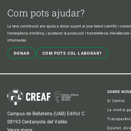
Com pots ajudar?
La teva contribució ens ajuda a donar suport al jove talent científic i consol
l'emergència climàtica, i accelerar la producció i transferència d’evidències
informades.
DONAR
COM POTS COL·LABORAR?
Foo
SOBRE NOS
El Centre
La nostra g
Campus de Bellaterra (UAB) Edifici C
Transparènc
08193 Cerdanyola del Vallès
Equitat, dive
Veure mapa