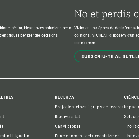
No et perdis 
idar el sènior, idear noves solucions per a
Vivim en una època de desinformació, 
 científiques per prendre decisions
opinions. Al CREAF disposem d'un equi
coneixement.
SUBSCRIU-TE AL BUTLL
ter
ALTRES
RECERCA
CIÈNCI
Projectes, eines i grups de recerca
Impact
ent
Biodiversitat
Soluci
ia
Canvi global
Políti
rsitat i igualtat
Funcionament dels ecosistemes
Innov