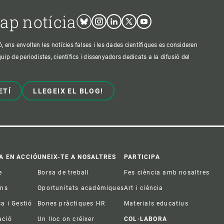
cap notícia
Bluesky
Instagram
Linkedin
Twitter
Youtube
ens envolten les notícies falses i les dades científiques es consideren
p de periodistes, científics i dissenyadors dedicats a la difusió del
ETÍ
LLEGEIX EL BLOG!
A EN ACCIÓ
UNEIX-TE A NOSALTRES
PARTICIPA
e
Borsa de treball
Fes ciència amb nosaltres
ons
Oportunitats acadèmiques
Art i ciència
ca i Gestió
Bones pràctiques HR
Materials educatius
ació
Un lloc on créixer
COL·LABORA