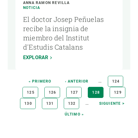
ANNA RAMON REVILLA
NOTICIA
El doctor Josep Peñuelas
recibe la insignia de
miembro del Institut
d'Estudis Catalans
EXPLORAR
Paginación
…
PRIMERA
« PRIMERO
PÁGINA
‹ ANTERIOR
PÁGINA
124
PÁGINA
ANTERIOR
PÁGINA
125
PÁGINA
126
PÁGINA
127
PÁGINA
128
PÁGINA
129
ACTUAL
…
PÁGINA
130
PÁGINA
131
PÁGINA
132
SIGUIENTE
SIGUIENTE >
PÁGINA
ÚLTIMA
ÚLTIMO »
PÁGINA