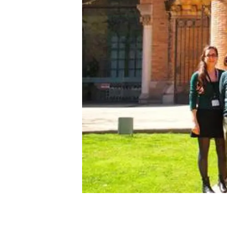
Marca y logotipos
Observac
Instalaciones
Temas t
Equidad, Diversidad e Inclusión (EDI)
Publica
Oficina de prensa
Synthesi
Ciencia abierta y gestión del conocimiento
Documentación
NOTICIAS Y AGENDA
Agenda
Eventos anteriores
Actualidad
Noticias
Biodiversidad
Cambio global
Funcionamiento de los ecosistemas