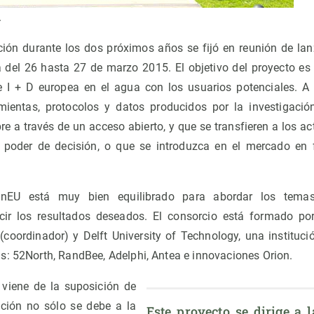
.
ión durante los dos próximos años se fijó en reunión de la
 del 26 hasta 27 de marzo 2015. El objetivo del proyecto e
e I + D europea en el agua con los usuarios potenciales. A 
mientas, protocolos y datos producidos por la investigaci
e a través de un acceso abierto, y que se transfieren a los act
 poder de decisión, o que se introduzca en el mercado en
nnEU está muy bien equilibrado para abordar los temas
cir los resultados deseados. El consorcio está formado por
(coordinador) y Delft University of Technology, una instituci
s: 52North, RandBee, Adelphi, Antea e innovaciones Orion.
 viene de la suposición de
ación no sólo se debe a la
Este proyecto se dirige a l