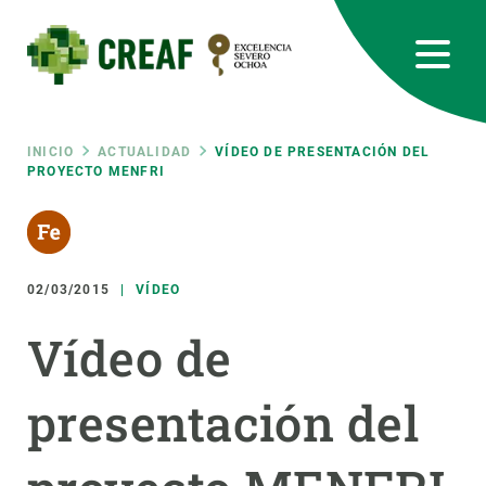
Pasar
al
contenido
principal
CREAF
EN
CA
ES
Bluesky
Instagram
Linkedin
Twitter
Youtube
RRSS
Ruta
INICIO
ACTUALIDAD
VÍDEO DE PRESENTACIÓN DEL
PROYECTO MENFRI
Featured
INTRANET
de
responsive
navegación
02/03/2015
VÍDEO
Responsive
SOBRE NOSOTROS
Vídeo de
menu
INVESTIGACIÓN
presentación del
CIENCIA EN ACCIÓN
ÚNETE A NOSOTROS