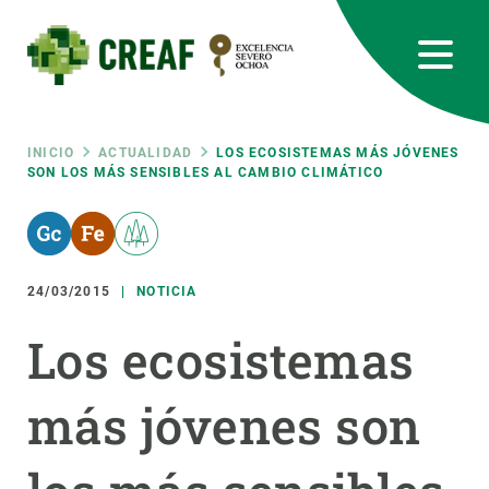
Pasar
al
contenido
principal
CREAF
EN
CA
ES
Bluesky
Instagram
Linkedin
Twitter
Youtube
RRSS
Ruta
INICIO
ACTUALIDAD
LOS ECOSISTEMAS MÁS JÓVENES
SON LOS MÁS SENSIBLES AL CAMBIO CLIMÁTICO
Featured
INTRANET
de
responsive
navegación
24/03/2015
NOTICIA
Responsive
SOBRE NOSOTROS
Los ecosistemas
menu
INVESTIGACIÓN
más jóvenes son
CIENCIA EN ACCIÓN
ÚNETE A NOSOTROS