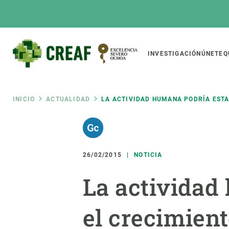
Pasar
al
contenido
principal
Main
INVESTIGACIÓN
ÚNETE
Q
CREAF
naviga
Ruta
INICIO
ACTUALIDAD
LA ACTIVIDAD HUMANA PODRÍA ESTA
Featured
de
INTRANET
Responsive
SOBRE NOSOTROS
INVEST
responsive
26/02/2015
NOTICIA
navegación
El Centro
Director
La actividad
menu
Organización institucional
Biodiver
Transparencia
Cambio 
el crecimient
Nuestra gente
Funcion