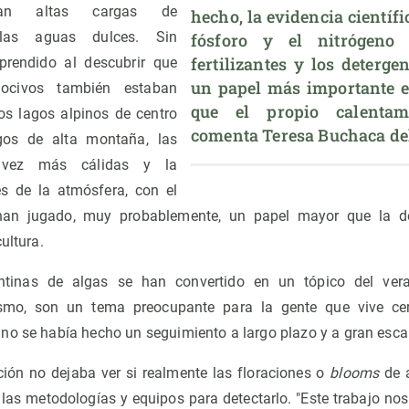
aban altas cargas de
hecho, la evidencia científic
 las aguas dulces. Sin
fósforo y el nitrógeno 
fertilizantes y los deterge
prendido al descubrir que
un papel más importante e
ocivos también estaban
que el propio calentami
os lagos alpinos de centro
comenta Teresa Buchaca de
gos de alta montaña, las
 vez más cálidas y la
es de la atmósfera, con el
 han jugado, muy probablemente, un papel mayor que la d
ultura.
entinas de algas se han convertido en un tópico del ve
smo, son un tema preocupante para la gente que vive cer
no se había hecho un seguimiento a largo plazo y a gran esca
ción no dejaba ver si realmente las floraciones o
blooms
de a
las metodologías y equipos para detectarlo. "Este trabajo n