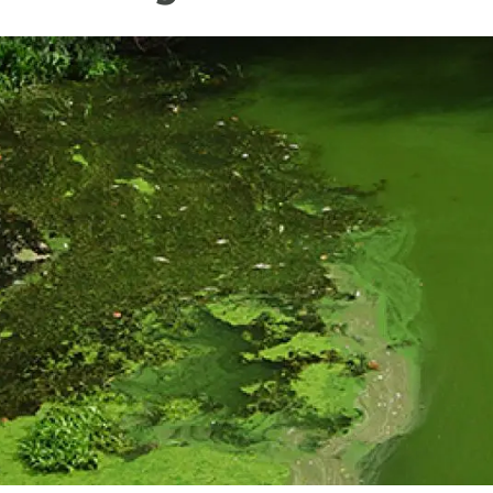
ión de la Tierra
Servicios técnicos
Pide tu 
ransversales
Programa
ciones
Visitante
s Actions
Un lugar d
Desarroll
Seminario
Te ofrec