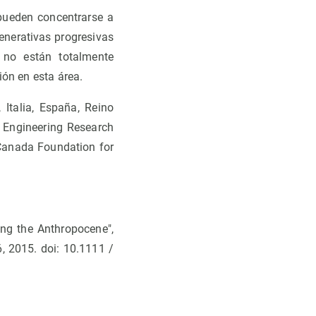
pueden concentrarse a
enerativas progresivas
 no están totalmente
ón en esta área.
 Italia, España, Reino
d Engineering Research
 Canada Foundation for
ing the Anthropocene",
6, 2015. doi: 10.1111 /