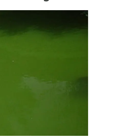
beca ERC
 de másteres y doctorado
 o sabático
onde crecer
o de carrera
s y actividades internas
emos formación