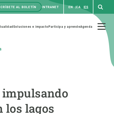
CRÍBETE AL BOLETÍN
INTRANET
EN
CA
ES
enú
p
Menú
tualidad
Soluciones e impacto
Participa y aprende
Agenda
secundario
S
NOSOTROS
PARTICIPA
rabajo
Cienca y arte
r impulsando
a de Recursos Humanos
Haz ciencia con nosotros
ades académicas
Materiales educativos
 los lagos
MSCA-PF
COLABORA