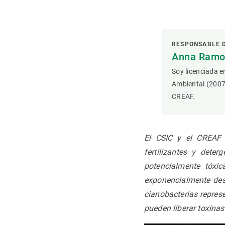
Observación de la Tierra
RESPONSABLE 
Anna Ramon
Soy licenciada e
Ambiental (2007
CREAF.
El CSIC y el CREAF h
fertilizantes y dete
potencialmente tóxi
exponencialmente des
cianobacterias repres
pueden liberar toxina