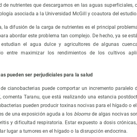
ad de nutrientes que descargamos en las aguas superficiales, 
ología asociada a la Universidad McGill y coautora del estudio
, la difusión de la carga de nutrientes es el principal proble
para abordar este problema tan complejo. De hecho, ya se es
e estudian el agua dulce y agricultores de algunas cuenc
rio entre maximizar los rendimientos de los cultivos ap
gas pueden ser perjudiciales para la salud
 de cianobacterias puede comportar un incremento paralelo 
, comenta Taranu, que está realizando una estancia postdoct
obacterias pueden producir toxinas nocivas para el hígado o el
s de una exposición aguda a los
blooms
de algas nocivas son
eritis y dificultad respiratoria. Estar expuesto a dosis crónica
ar lugar a tumores en el hígado o la disrupción endocrina.