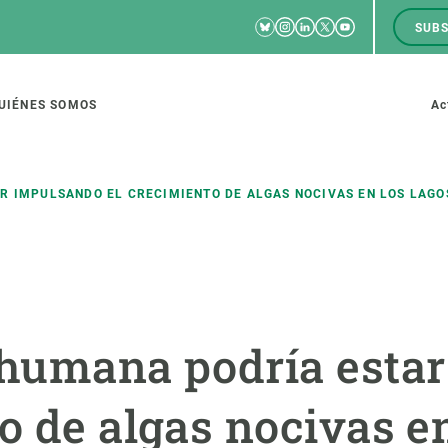
Bluesky
Instagram
Linkedin
Twitter
Youtube
SUBS
RRSS
M
to
UIÉNES SOMOS
Ac
tion
R IMPULSANDO EL CRECIMIENTO DE ALGAS NOCIVAS EN LOS LAGO
IGACIÓN
CIENCIA EN ACCIÓN
ÚNETE A 
io de investigación
Impacto
Bolsa de t
 humana podría esta
sidad
Soluciones
Estrategi
global
Innovación
Oportunid
o de algas nocivas en
amento de ecosistemas
Política y gestión
Pide tu 