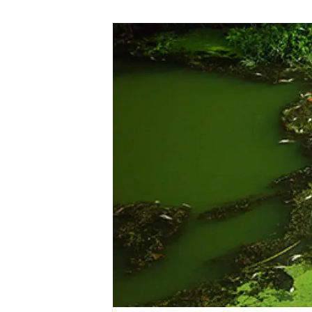
Marca y logotipos
Observac
Instalaciones
Temas t
Equidad, Diversidad e Inclusión (EDI)
Publica
Oficina de prensa
Synthesi
Ciencia abierta y gestión del conocimiento
Documentación
NOTICIAS Y AGENDA
Agenda
Eventos anteriores
Actualidad
Noticias
Biodiversidad
Cambio global
Funcionamiento de los ecosistemas