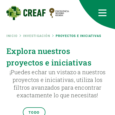
Pasar
al
contenido
principal
CREAF
EN
CA
ES
Bluesky
Instagram
Linkedin
Twitter
Youtube
RRSS
Ruta
INICIO
INVESTIGACIÓN
PROYECTOS E INICIATIVAS
Featured
Explora nuestros
INTRANET
de
proyectos e iniciativas
responsive
navegación
¡Puedes echar un vistazo a nuestros
Responsive
proyectos e iniciativas, utiliza los
SOBRE NOSOTROS
filtros avanzados para encontrar
menu
INVESTIGACIÓN
exactamente lo que necesitas!
CIENCIA EN ACCIÓN
TODO
ÚNETE A NOSOTROS