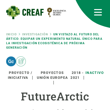
Pasar
al
contenido
principal
CREAF
EN
CA
ES
Bluesky
Instagram
Linkedin
Twitter
Youtube
RRSS
Ruta
INICIO
INVESTIGACIÓN
UN VISTAZO AL FUTURO DEL
ÁRTICO: EQUIPAR UN EXPERIMENTO NATURAL ÚNICO PARA
LA INVESTIGACIÓN ECOSISTÉMICA DE PRÓXIMA
Featured
INTRANET
GENERACIÓN
de
responsive
navegación
Responsive
PROYECTO /
PROYECTOS
2018
-
INACTIVO
SOBRE NOSOTROS
INICIATIVA
UNIÓN EUROPEA
2021
menu
INVESTIGACIÓN
FutureArctic
CIENCIA EN ACCIÓN
ÚNETE A NOSOTROS