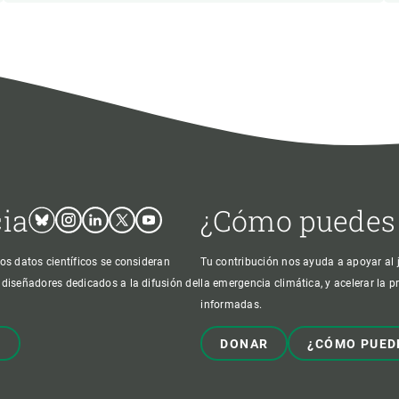
cia
¿Cómo puedes
Bluesky
Instagram
Linkedin
Twitter
Youtube
os datos científicos se consideran
Tu contribución nos ayuda a apoyar al j
 diseñadores dedicados a la difusión del
la emergencia climática, y acelerar la 
informadas.
!
DONAR
¿CÓMO PUED