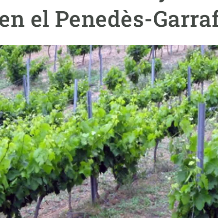
ión de la Tierra
Servicios técnicos
Pide tu 
 en el Penedès-Garra
ransversales
Programa
ciones
Visitante
s Actions
Un lugar d
Desarroll
Seminario
Te ofrec