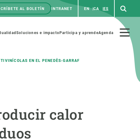
CRÍBETE AL BOLETÍN
INTRANET
EN
CA
ES
enú
p
Menú
tualidad
Soluciones e impacto
Participa y aprende
Agenda
secundario
ITIVINÍCOLAS EN EL PENEDÈS-GARRAF
NOSOTROS
PARTICIPA
rabajo
Cienca y arte
roducir calor
a de Recursos Humanos
Haz ciencia con nosotros
ades académicas
Materiales educativos
iduos
MSCA-PF
COLABORA