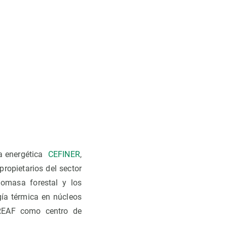
ia energética
CEFINER
,
 propietarios del sector
iomasa forestal y los
gía térmica en núcleos
CREAF como centro de