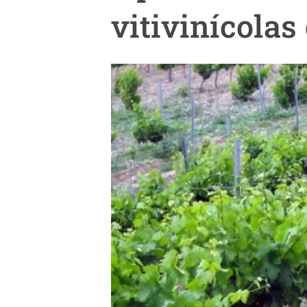
Marca y logotipos
Observac
vitivinícolas
Instalaciones
Temas t
Equidad, Diversidad e Inclusión (EDI)
Publica
Oficina de prensa
Synthesi
Ciencia abierta y gestión del conocimiento
Documentación
NOTICIAS Y AGENDA
Agenda
Eventos anteriores
Actualidad
Noticias
Biodiversidad
Cambio global
Funcionamiento de los ecosistemas