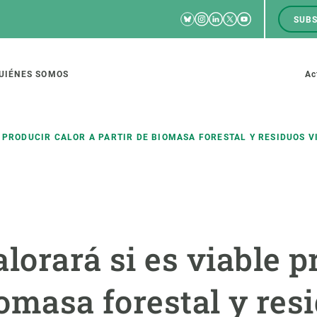
Bluesky
Instagram
Linkedin
Twitter
Youtube
SUBS
RRSS
M
to
UIÉNES SOMOS
Ac
tion
E PRODUCIR CALOR A PARTIR DE BIOMASA FORESTAL Y RESIDUOS V
IGACIÓN
CIENCIA EN ACCIÓN
ÚNETE A 
io de investigación
Impacto
Bolsa de t
lorará si es viable p
sidad
Soluciones
Estrategi
global
Innovación
Oportunid
iomasa forestal y res
amento de ecosistemas
Política y gestión
Pide tu 