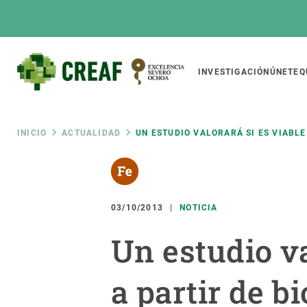
Pasar
al
contenido
principal
Main
INVESTIGACIÓN
ÚNETE
Q
CREAF
naviga
Ruta
INICIO
ACTUALIDAD
UN ESTUDIO VALORARÁ SI ES VIABL
Featured
de
INTRANET
Responsive
SOBRE NOSOTROS
INVEST
responsive
03/10/2013
NOTICIA
navegación
El Centro
Director
Un estudio va
menu
Organización institucional
Biodiver
Transparencia
Cambio 
a partir de b
Nuestra gente
Funcion