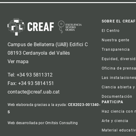
Foot
SOBRE EL CREAF
El Centro
Nuestra gente
Campus de Bellaterra (UAB) Edifici C
Transparencia
08193 Cerdanyola del Vallès
Equidad, diversi
Ver mapa
Oficina de prens
Tel: +34 93 5811312
Las instalacione
Fax: +34 93 5814151
Ciencia abierta y
contacte@creaf.uab.cat
Documentación
PARTICIPA
Web elaborada gracias a la ayuda:
CEX2023-001340-
Haz ciencia con 
S
Arte y ciencia
Web desarrollada por Omitsis Consulting
Material educati