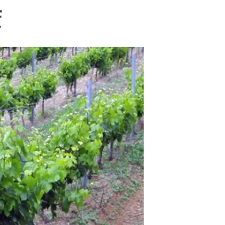
beca ERC
f
 de másteres y doctorado
 o sabático
onde crecer
o de carrera
s y actividades internas
emos formación