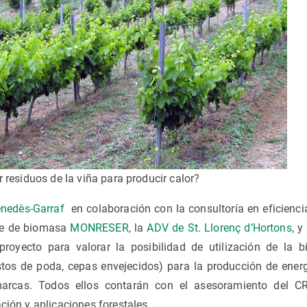
r residuos de la viña para producir calor?
nedès-Garraf
en colaboración con la consultoría en eficienc
aje de biomasa
MONRESER
, la
ADV de St. Llorenç d’Hortons
, y
royecto para valorar la posibilidad de utilización de la b
estos de poda, cepas envejecidos) para la producción de ener
marcas. Todos ellos contarán con el asesoramiento del 
ación y aplicaciones forestales.