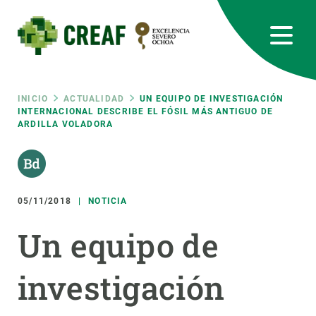
Pasar
al
contenido
principal
CREAF
EN
CA
ES
Bluesky
Instagram
Linkedin
Twitter
Youtube
RRSS
Ruta
INICIO
ACTUALIDAD
UN EQUIPO DE INVESTIGACIÓN
INTERNACIONAL DESCRIBE EL FÓSIL MÁS ANTIGUO DE
ARDILLA VOLADORA
Featured
INTRANET
de
responsive
navegación
05/11/2018
NOTICIA
Responsive
SOBRE NOSOTROS
Un equipo de
menu
INVESTIGACIÓN
investigación
CIENCIA EN ACCIÓN
ÚNETE A NOSOTROS