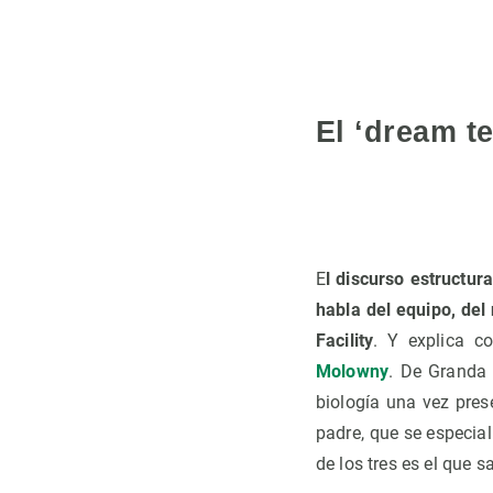
El ‘dream t
E
l discurso estructur
habla del equipo, de
Facility
. Y explica c
Molowny
. De Granda 
biología una vez pres
padre, que se especial
de los tres es el que 