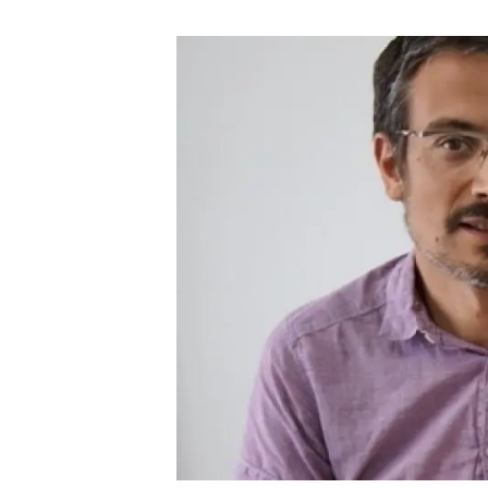
Marca y logotipos
Observac
Instalaciones
Temas t
Equidad, Diversidad e Inclusión (EDI)
Publica
Oficina de prensa
Synthesi
Ciencia abierta y gestión del conocimiento
Documentación
NOTICIAS Y AGENDA
Agenda
Eventos anteriores
Actualidad
Noticias
Biodiversidad
Cambio global
Funcionamiento de los ecosistemas