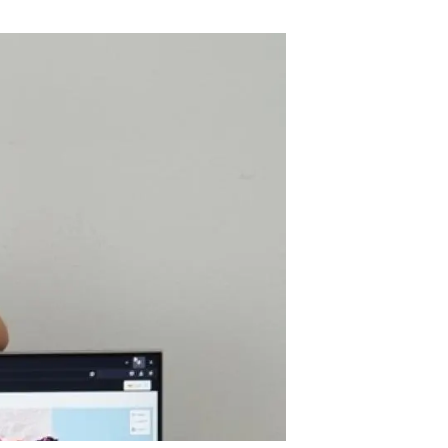
beca ERC
 de másteres y doctorado
 o sabático
onde crecer
o de carrera
s y actividades internas
emos formación