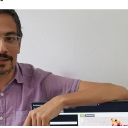
ión de la Tierra
Servicios técnicos
Pide tu 
ransversales
Programa
ciones
Visitante
s Actions
Un lugar d
Desarroll
Seminario
Te ofrec