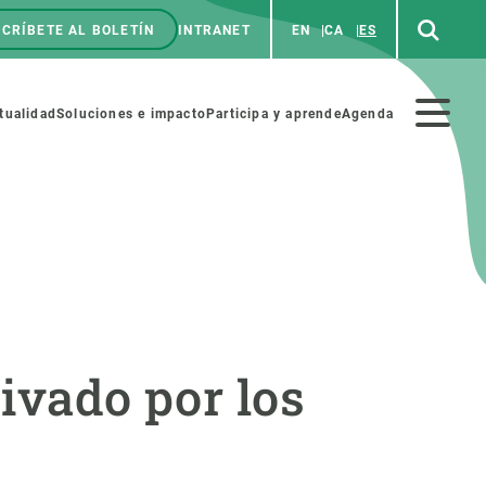
CRÍBETE AL BOLETÍN
INTRANET
EN
CA
ES
enú
p
Menú
tualidad
Soluciones e impacto
Participa y aprende
Agenda
secundario
NOSOTROS
PARTICIPA
rabajo
Cienca y arte
tivado por los
a de Recursos Humanos
Haz ciencia con nosotros
ades académicas
Materiales educativos
MSCA-PF
COLABORA