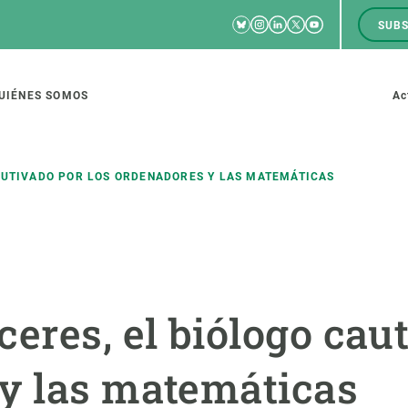
Bluesky
Instagram
Linkedin
Twitter
Youtube
SUBS
RRSS
M
to
UIÉNES SOMOS
Ac
tion
AUTIVADO POR LOS ORDENADORES Y LAS MATEMÁTICAS
IGACIÓN
CIENCIA EN ACCIÓN
ÚNETE A 
io de investigación
Impacto
Bolsa de t
eres, el biólogo cau
sidad
Soluciones
Estrategi
global
Innovación
Oportunid
y las matemáticas
amento de ecosistemas
Política y gestión
Pide tu 