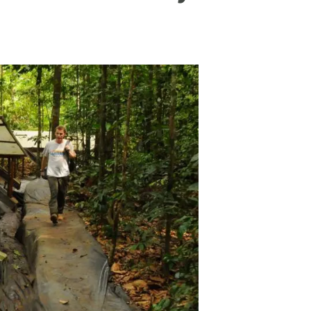
beca ERC
 de másteres y doctorado
 o sabático
onde crecer
o de carrera
s y actividades internas
emos formación