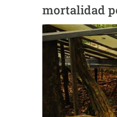
Marca y logotipos
Observac
mortalidad p
Instalaciones
Temas t
Equidad, Diversidad e Inclusión (EDI)
Publica
Oficina de prensa
Synthesi
Ciencia abierta y gestión del conocimiento
Documentación
NOTICIAS Y AGENDA
Agenda
Eventos anteriores
Actualidad
Noticias
Biodiversidad
Cambio global
Funcionamiento de los ecosistemas