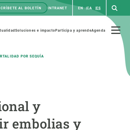
CRÍBETE AL BOLETÍN
INTRANET
EN
CA
ES
enú
p
Menú
tualidad
Soluciones e impacto
Participa y aprende
Agenda
secundario
ORTALIDAD POR SEQUÍA
NOSOTROS
PARTICIPA
rabajo
Cienca y arte
onal y
a de Recursos Humanos
Haz ciencia con nosotros
ades académicas
Materiales educativos
ir embolias y
MSCA-PF
COLABORA