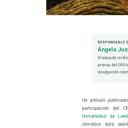
Observación de la Tierra
RESPONSABLE 
Ángela Ju
Graduada en Bio
prensa del CREA
divulgación cient
Un artículo publicad
participación del C
Universidad de Leed
climático está debi