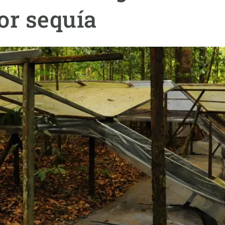
ión de la Tierra
Servicios técnicos
Pide tu 
or sequía
ransversales
Programa
ciones
Visitante
s Actions
Un lugar d
Desarroll
Seminario
Te ofrec