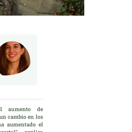
el aumento de 
n cambio en los 
ha aumentado el 
estal", explica 