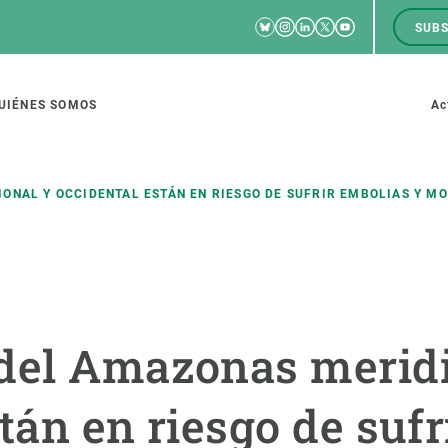
Bluesky
Instagram
Linkedin
Twitter
Youtube
SUBS
RRSS
M
to
UIÉNES SOMOS
Ac
tion
ONAL Y OCCIDENTAL ESTÁN EN RIESGO DE SUFRIR EMBOLIAS Y M
IGACIÓN
CIENCIA EN ACCIÓN
ÚNETE A 
io de investigación
Impacto
Bolsa de t
del Amazonas meridi
sidad
Soluciones
Estrategi
global
Innovación
Oportunid
tán en riesgo de sufr
amento de ecosistemas
Política y gestión
Pide tu 