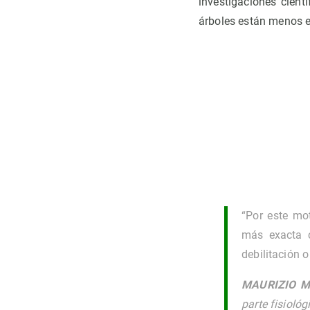
investigaciones cient
árboles están menos e
“Por este mo
más exacta 
debilitación 
MAURIZIO M
parte fisiológ