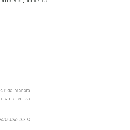
ro-oriental, donde los
ecir de manera
impacto en su
ponsable de la