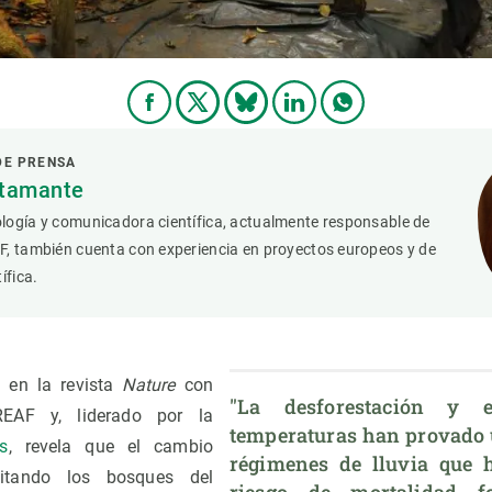
DE PRENSA
stamante
logía y comunicadora científica, actualmente responsable de
F, también cuenta con experiencia en proyectos europeos y de
ífica.
o en la revista
Nature
con
"La desforestación y 
REAF y, liderado por la
temperaturas han provado u
s
, revela que el cambio
régimenes de lluvia que 
litando los bosques del
riesgo de mortalidad for