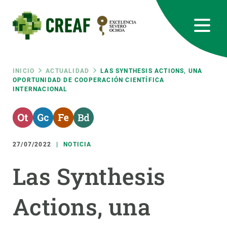
Pasar
al
contenido
principal
CREAF
EN
CA
ES
Bluesky
Instagram
Linkedin
Twitter
Youtube
RRSS
Ruta
INICIO
ACTUALIDAD
LAS SYNTHESIS ACTIONS, UNA
OPORTUNIDAD DE COOPERACIÓN CIENTÍFICA
INTERNACIONAL
Featured
INTRANET
de
responsive
navegación
27/07/2022
NOTICIA
Responsive
SOBRE NOSOTROS
Las Synthesis
menu
INVESTIGACIÓN
Actions, una
CIENCIA EN ACCIÓN
ÚNETE A NOSOTROS