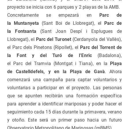
proyecto se inicia con 6 parques y 2 playas de la AMB.
Concretamente se empezará en
Parc de
la Muntanyeta
(Sant Boi de Llobregat), el
Parc de
la Fontsanta
(Sant Joan Despí i Esplugues de
Llobregat), el
Parc del Turonet
(Cerdanyola del Vallès),
el Parc dels Pinetons (Ripollet), el
Parc del Torrent de
la Font y del Turó de l’Enric
(Badalona),
el Parc del Tramvia (Montgat i Tiana), en la
Playa
de Castelldefels, y en la Playa de Gavà
. Ahora
comenzará una campaña para captar voluntarios y
voluntarias a participar en el proyecto. Las personas
que se apunten recibirán una formación específica
para aprender a identificar mariposas y poder hacer el
seguimiento cada 15 días durante la primavera, verano
y otoño. Este será un primer paso hacia un futuro
Observatorio Metropolitano de Mariposas (mBMS).