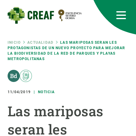
Pasar
al
contenido
principal
CREAF
EN
CA
ES
Bluesky
Instagram
Linkedin
Twitter
Youtube
RRSS
Ruta
INICIO
ACTUALIDAD
LAS MARIPOSAS SERAN LES
PROTAGONISTAS DE UN NUEVO PROYECTO PARA MEJORAR
LA BIODIVERSIDAD DE LA RED DE PARQUES Y PLAYAS
Featured
INTRANET
METROPOLITANAS
de
responsive
navegación
Responsive
11/04/2019
NOTICIA
SOBRE NOSOTROS
Las mariposas
menu
INVESTIGACIÓN
CIENCIA EN ACCIÓN
seran les
ÚNETE A NOSOTROS