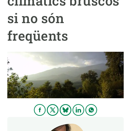
climàtics bruscos
si no són
PARTICIPA
NOTICIAS Y AGENDA
freqüents