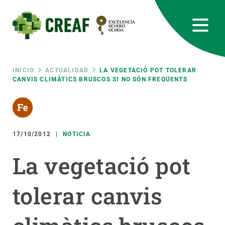
Pasar
al
contenido
principal
CREAF
EN
CA
ES
Bluesky
Instagram
Linkedin
Twitter
Youtube
RRSS
Ruta
INICIO
ACTUALIDAD
LA VEGETACIÓ POT TOLERAR
CANVIS CLIMÀTICS BRUSCOS SI NO SÓN FREQÜENTS
Featured
INTRANET
de
responsive
navegación
17/10/2012
NOTICIA
Responsive
SOBRE NOSOTROS
La vegetació pot
menu
INVESTIGACIÓN
tolerar canvis
CIENCIA EN ACCIÓN
ÚNETE A NOSOTROS