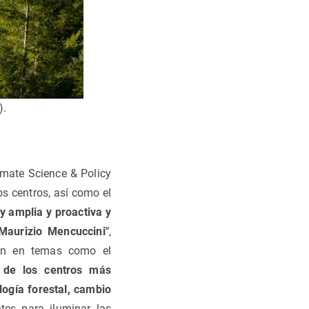
).
imate Science & Policy
s centros, así como el
y amplia y proactiva y
Maurizio Mencuccini"
,
jan en temas como el
de los centros más
ogía forestal, cambio
tes para iluminar las