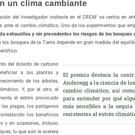
n un clima cambiante
ación del investigador visitante en el CREAF se centra en ent
es ante el cambio climático. Uno de los experimentos que em
a exhaustiva y sin precedentes los riesgos de los bosques d
de los bosques de la Tierra depende en gran medida del equili
entífico.
nto del dióxido de carbono
eneficiar a las plantas y
El premio destaca la contri
crecimiento de los árboles,
Anderegg a la ciencia de los
imático. Y, por el otro, el
cambio climático, así como
para entender por qué algu
menta el estrés provocado
más sensibles a la sequía 
a, las plagas, los patógenos
resistentes al estrés climáti
rarrestando los beneficios
o y en ocasiones, incluso,
ues, lo que aún le acelera