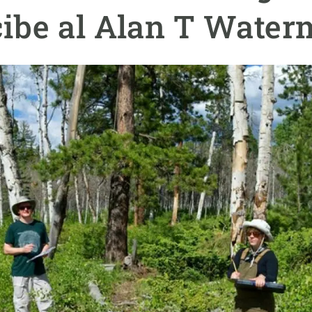
ión de la Tierra
Servicios técnicos
Pide tu 
cibe al Alan T Wate
ransversales
Programa
ciones
Visitante
s Actions
Un lugar d
Desarroll
Seminario
Te ofrec