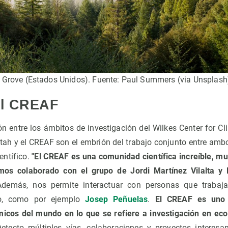
 Grove (Estados Unidos). Fuente: Paul Summers (via Unsplash
el CREAF
n entre los ámbitos de investigación del Wilkes Center for Cl
Utah y el CREAF son el embrión del trabajo conjunto entre ambo
ntífico.
"El CREAF es una comunidad científica increíble, mu
os colaborado con el grupo de Jordi Martínez Vilalta y 
Además, nos permite interactuar con personas que traba
o, como por ejemplo
Josep Peñuelas
.
El CREAF es uno 
icos del mundo en lo que se refiere a investigación en ecol
tecto múltiples vías, colaboraciones y proyectos interesan