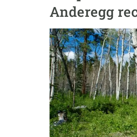
Marca y logotipos
Observac
Anderegg re
Instalaciones
Temas t
Equidad, Diversidad e Inclusión (EDI)
Publica
Oficina de prensa
Synthesi
Ciencia abierta y gestión del conocimiento
Documentación
NOTICIAS Y AGENDA
Agenda
Eventos anteriores
Actualidad
Noticias
Biodiversidad
Cambio global
Funcionamiento de los ecosistemas