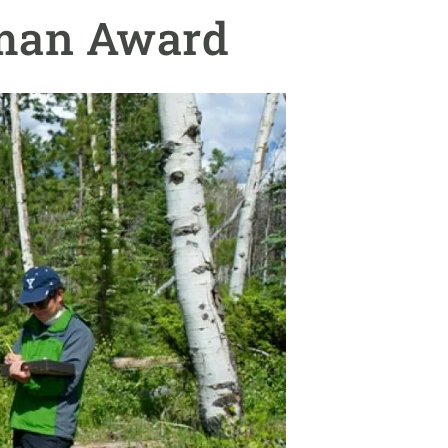
beca ERC
rman Award
 de másteres y doctorado
 o sabático
onde crecer
o de carrera
s y actividades internas
emos formación