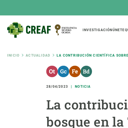
Pasar
al
contenido
principal
Main
INVESTIGACIÓN
ÚNETE
Q
CREAF
naviga
Ruta
INICIO
ACTUALIDAD
LA CONTRIBUCIÓN CIENTÍFICA SOBR
Featured
de
INTRANET
Responsive
SOBRE NOSOTROS
INVEST
responsive
28/04/2023
NOTICIA
navegación
El Centro
Director
La contribuci
menu
Organización institucional
Biodiver
Transparencia
Cambio 
bosque en la 
Nuestra gente
Funcion