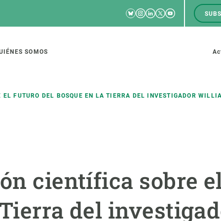
Bluesky
Instagram
Linkedin
Twitter
Youtube
SUBS
RRSS
M
to
UIÉNES SOMOS
Ac
tion
E EL FUTURO DEL BOSQUE EN LA TIERRA DEL INVESTIGADOR WIL
IGACIÓN
CIENCIA EN ACCIÓN
ÚNETE A 
io de investigación
Impacto
Bolsa de t
ón científica sobre el
sidad
Soluciones
Estrategi
global
Innovación
Oportunid
Tierra del investiga
amento de ecosistemas
Política y gestión
Pide tu 