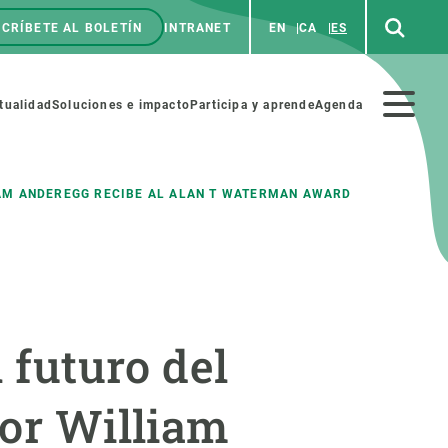
CRÍBETE AL BOLETÍN
INTRANET
EN
CA
ES
enú
p
Menú
tualidad
Soluciones e impacto
Participa y aprende
Agenda
secundario
LIAM ANDEREGG RECIBE AL ALAN T WATERMAN AWARD
NOSOTROS
PARTICIPA
rabajo
Cienca y arte
 futuro del
a de Recursos Humanos
Haz ciencia con nosotros
ades académicas
Materiales educativos
dor William
MSCA-PF
COLABORA