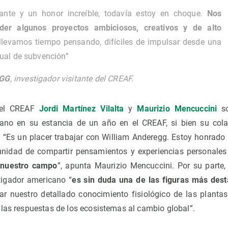
nte y un honor increíble, todavía estoy en choque.
Nos
der algunos proyectos ambiciosos, creativos y de alto
llevamos tiempo pensando, difíciles de impulsar desde una
ual de subvención”
EGG
, investigador visitante del CREAF.
 del CREAF
Jordi Martínez Vilalta
y
Maurizio Mencuccini
so
cano en su estancia de un año en el CREAF, si bien su cola
 “Es un placer trabajar con William Anderegg. Estoy honrado
tunidad de compartir pensamientos y experiencias personales
 nuestro campo
”, apunta Maurizio Mencuccini. Por su parte, 
tigador americano “
es sin duda una de las figuras más des
r nuestro detallado conocimiento fisiológico de las plantas
 las respuestas de los ecosistemas al cambio global”.