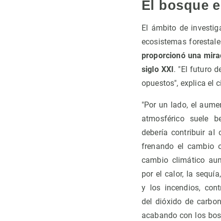
El bosque e
El ámbito de investig
ecosistemas forestal
proporcionó una mirad
siglo XXI
. "El futuro 
opuestos", explica el ci
"Por un lado, el aume
atmosférico suele b
debería contribuir al 
frenando el cambio cl
cambio climático au
por el calor, la sequí
y los incendios, cont
del dióxido de carbon
acabando con los bosq