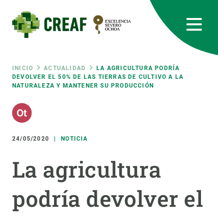
Pasar
al
contenido
principal
CREAF
EN
CA
ES
Bluesky
Instagram
Linkedin
Twitter
Youtube
RRSS
Ruta
INICIO
ACTUALIDAD
LA AGRICULTURA PODRÍA
DEVOLVER EL 50% DE LAS TIERRAS DE CULTIVO A LA
NATURALEZA Y MANTENER SU PRODUCCIÓN
Featured
INTRANET
de
responsive
navegación
24/05/2020
NOTICIA
Responsive
SOBRE NOSOTROS
La agricultura
menu
INVESTIGACIÓN
podría devolver el
CIENCIA EN ACCIÓN
ÚNETE A NOSOTROS