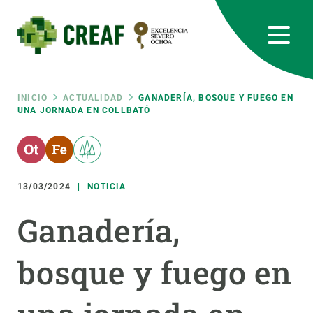
Pasar
al
contenido
principal
CREAF
EN
CA
ES
Bluesky
Instagram
Linkedin
Twitter
Youtube
RRSS
Ruta
INICIO
ACTUALIDAD
GANADERÍA, BOSQUE Y FUEGO EN
UNA JORNADA EN COLLBATÓ
Featured
INTRANET
de
responsive
navegación
13/03/2024
NOTICIA
Responsive
SOBRE NOSOTROS
Ganadería,
menu
INVESTIGACIÓN
bosque y fuego en
CIENCIA EN ACCIÓN
ÚNETE A NOSOTROS