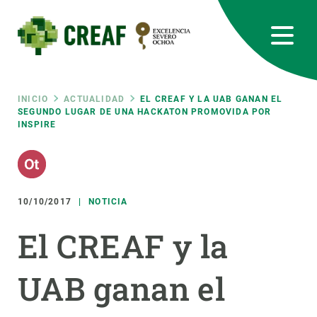
Pasar
al
contenido
principal
CREAF
EN
CA
ES
Bluesky
Instagram
Linkedin
Twitter
Youtube
RRSS
Ruta
INICIO
ACTUALIDAD
EL CREAF Y LA UAB GANAN EL
SEGUNDO LUGAR DE UNA HACKATON PROMOVIDA POR
INSPIRE
Featured
INTRANET
de
responsive
navegación
10/10/2017
NOTICIA
Responsive
SOBRE NOSOTROS
El CREAF y la
menu
INVESTIGACIÓN
UAB ganan el
CIENCIA EN ACCIÓN
ÚNETE A NOSOTROS