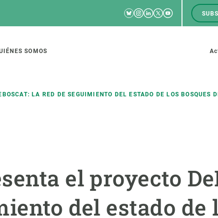
Bluesky
Instagram
Linkedin
Twitter
Youtube
SUBS
RRSS
M
to
UIÉNES SOMOS
Ac
tion
EBOSCAT: LA RED DE SEGUIMIENTO DEL ESTADO DE LOS BOSQUES 
IGACIÓN
CIENCIA EN ACCIÓN
ÚNETE A 
io de investigación
Impacto
Bolsa de t
senta el proyecto De
sidad
Soluciones
Estrategi
global
Innovación
Oportunid
miento del estado de 
amento de ecosistemas
Política y gestión
Pide tu 