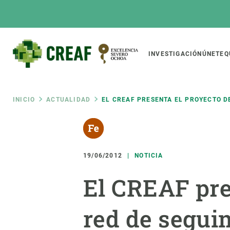
Pasar
al
contenido
principal
Main
INVESTIGACIÓN
ÚNETE
Q
CREAF
naviga
Ruta
INICIO
ACTUALIDAD
EL CREAF PRESENTA EL PROYECTO D
Featured
de
INTRANET
Responsive
SOBRE NOSOTROS
INVEST
responsive
19/06/2012
NOTICIA
navegación
El Centro
Director
El CREAF pre
menu
Organización institucional
Biodiver
Transparencia
Cambio 
red de segui
Nuestra gente
Funcion