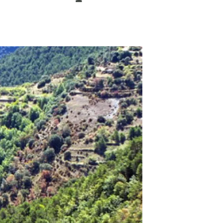
beca ERC
 de másteres y doctorado
 o sabático
onde crecer
o de carrera
s y actividades internas
emos formación