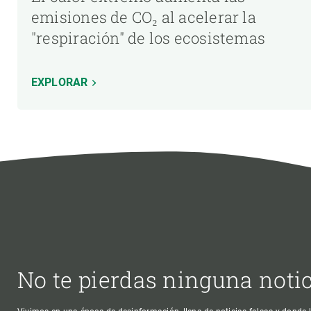
emisiones de CO₂ al acelerar la
"respiración" de los ecosistemas
EXPLORAR
No te pierdas ninguna noti