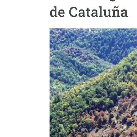
Marca y logotipos
Observac
de Cataluña
Instalaciones
Temas t
Equidad, Diversidad e Inclusión (EDI)
Publica
Oficina de prensa
Synthesi
Ciencia abierta y gestión del conocimiento
Documentación
NOTICIAS Y AGENDA
Agenda
Eventos anteriores
Actualidad
Noticias
Biodiversidad
Cambio global
Funcionamiento de los ecosistemas