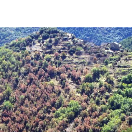
ión de la Tierra
Servicios técnicos
Pide tu 
ransversales
Programa
ciones
Visitante
s Actions
Un lugar d
Desarroll
Seminario
Te ofrec