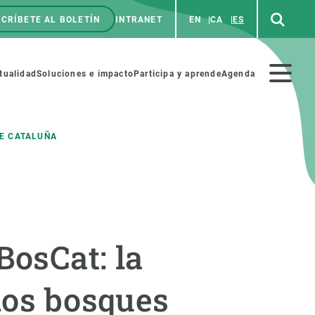
CRÍBETE AL BOLETÍN
INTRANET
EN
CA
ES
enú
p
Menú
tualidad
Soluciones e impacto
Participa y aprende
Agenda
secundario
DE CATALUÑA
NOSOTROS
PARTICIPA
rabajo
Cienca y arte
BosCat: la
a de Recursos Humanos
Haz ciencia con nosotros
ades académicas
Materiales educativos
los bosques
MSCA-PF
COLABORA