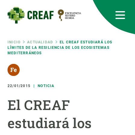
Pasar
al
contenido
principal
CREAF
EN
CA
ES
Bluesky
Instagram
Linkedin
Twitter
Youtube
RRSS
Ruta
INICIO
ACTUALIDAD
EL CREAF ESTUDIARÁ LOS
LÍMITES DE LA RESILIENCIA DE LOS ECOSISTEMAS
MEDITERRÁNEOS
Featured
INTRANET
de
responsive
navegación
22/01/2015
NOTICIA
Responsive
SOBRE NOSOTROS
El CREAF
menu
INVESTIGACIÓN
estudiará los
CIENCIA EN ACCIÓN
ÚNETE A NOSOTROS