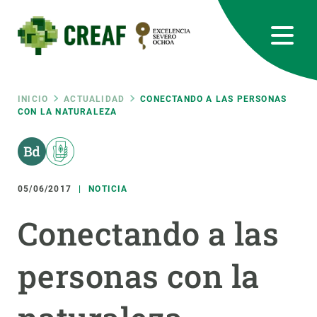
Pasar
al
contenido
principal
CREAF
EN
CA
ES
Bluesky
Instagram
Linkedin
Twitter
Youtube
RRSS
Ruta
INICIO
ACTUALIDAD
CONECTANDO A LAS PERSONAS
CON LA NATURALEZA
Featured
INTRANET
de
responsive
navegación
05/06/2017
NOTICIA
Responsive
SOBRE NOSOTROS
Conectando a las
menu
INVESTIGACIÓN
personas con la
CIENCIA EN ACCIÓN
ÚNETE A NOSOTROS