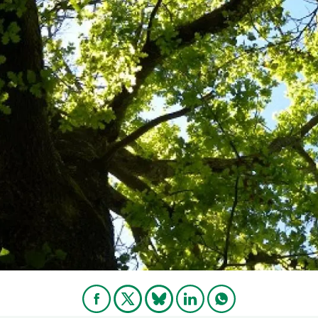
ión de la Tierra
Servicios técnicos
Pide tu 
ransversales
Programa
ciones
Visitante
s Actions
Un lugar d
Desarroll
Seminario
Te ofrec