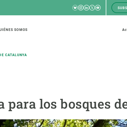
Bluesky
Instagram
Linkedin
Twitter
Youtube
SUBS
RRSS
M
to
UIÉNES SOMOS
Ac
tion
DE CATALUNYA
IGACIÓN
CIENCIA EN ACCIÓN
ÚNETE A 
io de investigación
Impacto
Bolsa de t
a para los bosques d
sidad
Soluciones
Estrategi
global
Innovación
Oportunid
amento de ecosistemas
Política y gestión
Pide tu 