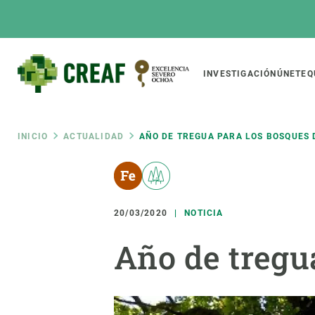
Pasar
al
contenido
principal
Main
INVESTIGACIÓN
ÚNETE
Q
CREAF
naviga
Ruta
INICIO
ACTUALIDAD
AÑO DE TREGUA PARA LOS BOSQUES 
Featured
de
INTRANET
Responsive
SOBRE NOSOTROS
INVEST
responsive
20/03/2020
NOTICIA
navegación
El Centro
Director
Año de tregu
menu
Organización institucional
Biodiver
Transparencia
Cambio 
Nuestra gente
Funcion