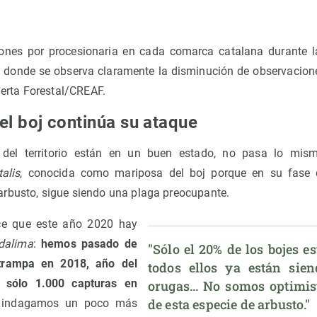
ones por procesionaria en cada comarca catalana durante
 donde se observa claramente la disminución de observaciones
Alerta Forestal/CREAF.
el boj continúa su ataque
 del territorio están en un buen estado, no pasa lo mism
alis
, conocida como mariposa del boj porque en su fase 
rbusto, sigue siendo una plaga preocupante.
ece que este año 2020 hay
dalima
:
hemos pasado de
"Sólo el 20% de los bojes e
trampa en 2018, año del
todos ellos ya están sien
a sólo 1.000 capturas en
orugas... No somos optimist
de esta especie de arbusto."
i indagamos un poco más