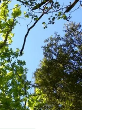
beca ERC
 de másteres y doctorado
 o sabático
onde crecer
o de carrera
s y actividades internas
emos formación