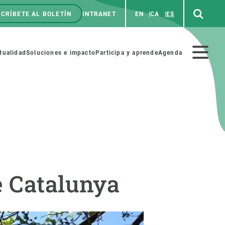
CRÍBETE AL BOLETÍN
INTRANET
EN
CA
ES
enú
p
Menú
tualidad
Soluciones e impacto
Participa y aprende
Agenda
secundario
NOSOTROS
PARTICIPA
rabajo
Cienca y arte
e Catalunya
a de Recursos Humanos
Haz ciencia con nosotros
ades académicas
Materiales educativos
MSCA-PF
COLABORA