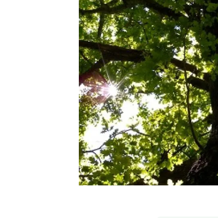
Marca y logotipos
Observac
Instalaciones
Temas t
Equidad, Diversidad e Inclusión (EDI)
Publica
Oficina de prensa
Synthesi
Ciencia abierta y gestión del conocimiento
Documentación
NOTICIAS Y AGENDA
Agenda
Eventos anteriores
Actualidad
Noticias
Biodiversidad
Cambio global
Funcionamiento de los ecosistemas