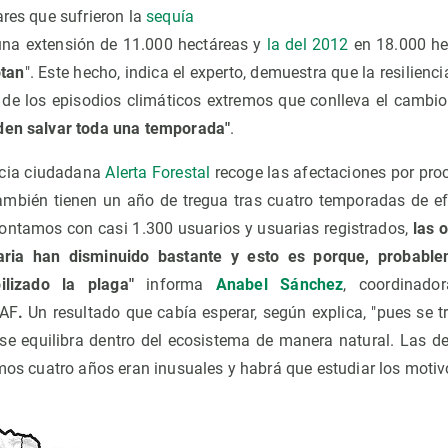
ares que sufrieron la
sequía
na extensión de 11.000 hectáreas y
la del 2012
en 18.000 he
otan
". Este hecho, indica el experto, demuestra que la resilienc
 de los episodios climáticos extremos que conlleva el cambio 
eden salvar toda una temporada"
.
ncia ciudadana
Alerta Forestal
recoge las afectaciones por proc
también tienen un año de tregua tras cuatro temporadas de e
 contamos con casi 1.300 usuarios y usuarias registrados,
las 
aria han disminuido bastante y esto es porque, probabl
ilizado la plaga"
informa
Anabel Sánchez
, coordinador
EAF
.
Un resultado que cabía esperar, según explica, "pues se t
 se equilibra dentro del ecosistema de manera natural. Las d
imos cuatro años eran inusuales y habrá que estudiar los motiv