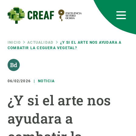
Pasar
al
contenido
principal
CREAF
EN
CA
ES
Bluesky
Instagram
Linkedin
Twitter
Youtube
RRSS
Ruta
INICIO
ACTUALIDAD
¿Y SI EL ARTE NOS AYUDARA A
COMBATIR LA CEGUERA VEGETAL?
Featured
INTRANET
de
responsive
navegación
06/02/2026
NOTICIA
Responsive
SOBRE NOSOTROS
¿Y si el arte nos
menu
INVESTIGACIÓN
ayudara a
CIENCIA EN ACCIÓN
ÚNETE A NOSOTROS