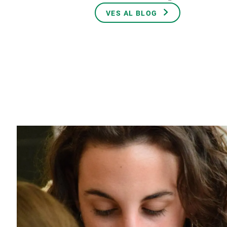
Marca i logotips
Observació de la t
VES AL BLOG
Infraestructures
Temes transversal
Equitat, Diversitat i Inclusió (EDI)
Publicacions
Oficina de premsa
Synthesis Actions
Ciència oberta i gestió del coneixement
Documentació