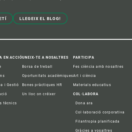
ETÍ
LLEGEIX EL BLOG!
A EN ACCIÓ
UNEIX-TE A NOSALTRES
PARTICIPA
e
Borsa de treball
Fes ciència amb nosaltres
ons
Oportunitats acadèmiques
Art i ciència
ca i Gestió
Bones pràctiques HR
Materials educatius
ació
Un lloc on créixer
COL·LABORA
s tècnics
Dona ara
Col·laboració corporativa
Filantropia planificada
Gràcies a vosaltres