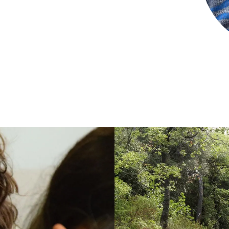
erra
Serveis tècnics
Programa de màsters i doctorat
s
Vine de visitant o sabàtic
Segell de bones pràctiques HRS4R
Un lloc on créixer
Desenvolupament de carrera
Seminaris i activitats internes
T’oferim formació