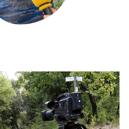
Biodiversitat
Canvi global
Funcionament dels ecosistemes
Observació de la terra