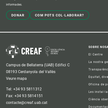
informades.
DONAR
COM POTS COL·LABORAR?
Foo
SOBRE NOS
El Centre
La nostra g
Campus de Bellaterra (UAB) Edifici C
Transparènc
08193 Cerdanyola del Vallès
Equitat, dive
Veure mapa
Oficina de 
Tel: +34 93 5811312
Les instal·l
Fax: +34 93 5814151
Ciència ober
contacte@creaf.uab.cat
Documentac