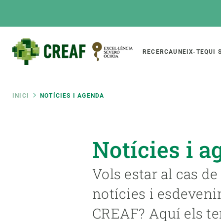
Vés
al
contingut
Main
RECERCA
UNEIX-TE
QUI 
CREAF
naviga
Fil
INICI
NOTÍCIES I AGENDA
Featured
d'ariadna
INTRANET
Notícies i 
Responsive
SOBRE NOSALTRES
RECERCA
responsive
El Centre
Directori de recerc
Vols estar al cas de
menu
Organització institucional
Biodiversitat
notícies i esdeven
Transparència
Canvi global
CREAF? Aquí els te
La nostra gent
Funcionament dels