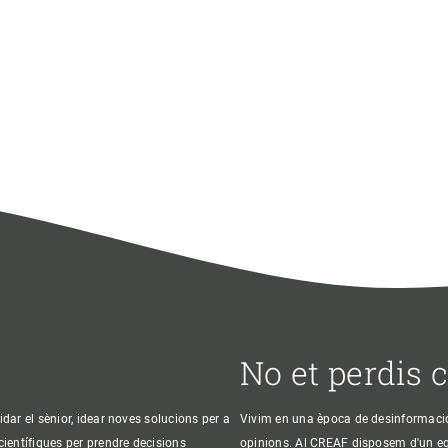
No et perdis 
idar el sènior, idear noves solucions per a
Vivim en una època de desinformació, 
 científiques per prendre decisions
opinions. Al CREAF disposem d'un equi