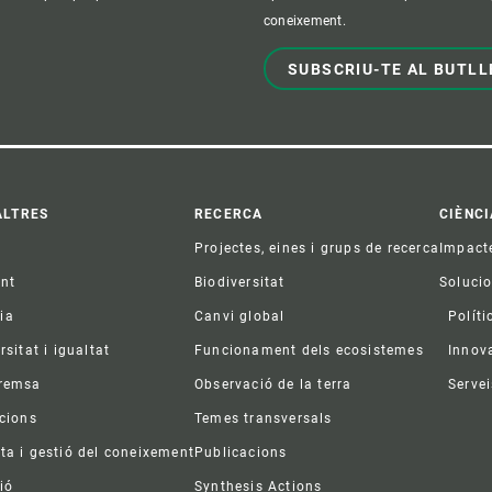
coneixement.
SUBSCRIU-TE AL BUTLL
ter
ALTRES
RECERCA
CIÈNCI
Projectes, eines i grups de recerca
Impact
ent
Biodiversitat
Soluci
ia
Canvi global
Políti
rsitat i igualtat
Funcionament dels ecosistemes
Innov
premsa
Observació de la terra
Servei
acions
Temes transversals
ta i gestió del coneixement
Publicacions
ió
Synthesis Actions