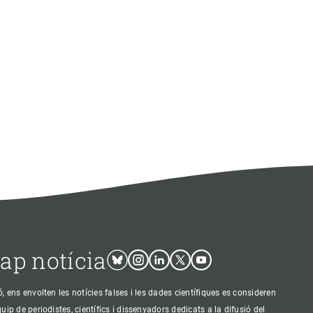
cap notícia
Bluesky
Instagram
Linkedin
Twitter
Youtube
ens envolten les notícies falses i les dades científiques es consideren
p de periodistes, científics i dissenyadors dedicats a la difusió del