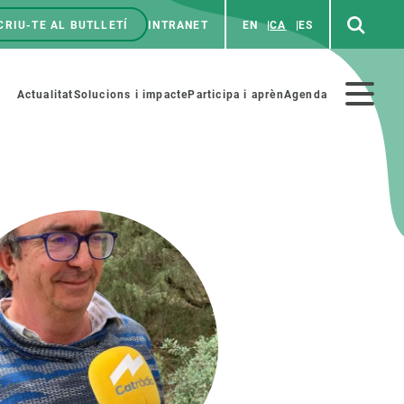
CRIU-TE AL BUTLLETÍ
INTRANET
EN
CA
ES
enú
p
Menú
Actualitat
Solucions i impacte
Participa i aprèn
Agenda
secundario
PARTICIPA
NOTÍCIES I AGENDA
iència i art
Agenda
es ciència amb nosaltres
Esdeveniments anteriors
aterials educatius
Actualitat
COL·LABORA
Notícies