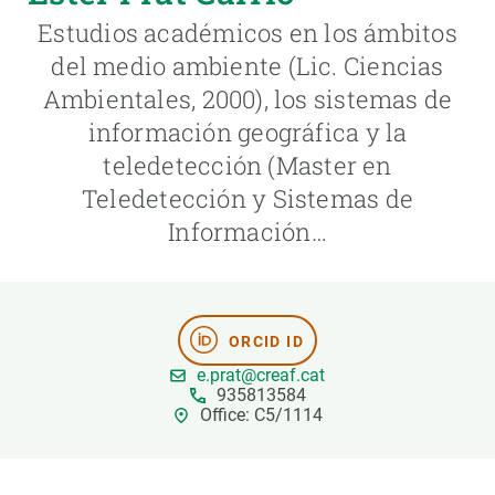
Estudios académicos en los ámbitos
PARTICIPA
del medio ambiente (Lic. Ciencias
Ambientales, 2000), los sistemas de
NOTICIAS Y AGENDA
información geográfica y la
teledetección (Master en
Teledetección y Sistemas de
Información…
ORCID ID
e.prat@creaf.cat
935813584
Office: C5/1114