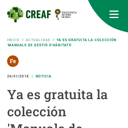
Pasar
al
contenido
principal
CREAF
EN
CA
ES
Bluesky
Instagram
Linkedin
Twitter
Youtube
RRSS
Ruta
INICIO
ACTUALIDAD
YA ES GRATUITA LA COLECCIÓN
'MANUALS DE GESTIÓ D'HÀBITATS'
Featured
INTRANET
de
responsive
navegación
26/01/2018
NOTICIA
Responsive
SOBRE NOSOTROS
Ya es gratuita la
menu
INVESTIGACIÓN
colección
CIENCIA EN ACCIÓN
ÚNETE A NOSOTROS