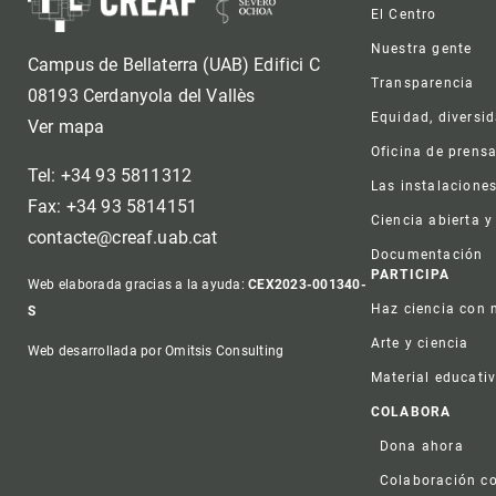
Foot
El Centro
Nuestra gente
Campus de Bellaterra (UAB) Edifici C
Transparencia
08193 Cerdanyola del Vallès
Equidad, diversi
Ver mapa
Oficina de prens
Tel: +34 93 5811312
Las instalacione
Fax: +34 93 5814151
Ciencia abierta y
contacte@creaf.uab.cat
Documentación
PARTICIPA
Web elaborada gracias a la ayuda:
CEX2023-001340-
Haz ciencia con 
S
Arte y ciencia
Web desarrollada por Omitsis Consulting
Material educati
COLABORA
Dona ahora
Colaboración co