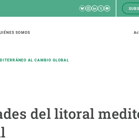
Bluesky
Instagram
Linkedin
Twitter
Youtube
SUBS
RRSS
M
to
UIÉNES SOMOS
Ac
tion
EDITERRÁNEO AL CAMBIO GLOBAL
IGACIÓN
CIENCIA EN ACCIÓN
ÚNETE A 
io de investigación
Impacto
Bolsa de t
des del litoral medit
sidad
Soluciones
Estrategi
global
Innovación
Oportunid
l
amento de ecosistemas
Política y gestión
Pide tu 