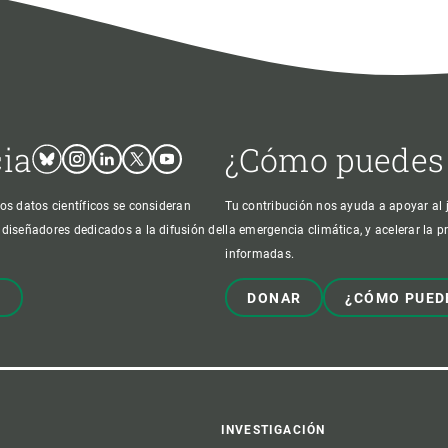
cia
¿Cómo puedes
Bluesky
Instagram
Linkedin
Twitter
Youtube
os datos científicos se consideran
Tu contribución nos ayuda a apoyar al j
 diseñadores dedicados a la difusión del
la emergencia climática, y acelerar la 
informadas.
!
DONAR
¿CÓMO PUED
INVESTIGACIÓN