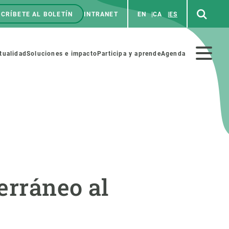
CRÍBETE AL BOLETÍN
INTRANET
EN
CA
ES
enú
p
Menú
tualidad
Soluciones e impacto
Participa y aprende
Agenda
secundario
NOSOTROS
PARTICIPA
rabajo
Cienca y arte
erráneo al
a de Recursos Humanos
Haz ciencia con nosotros
ades académicas
Materiales educativos
MSCA-PF
COLABORA