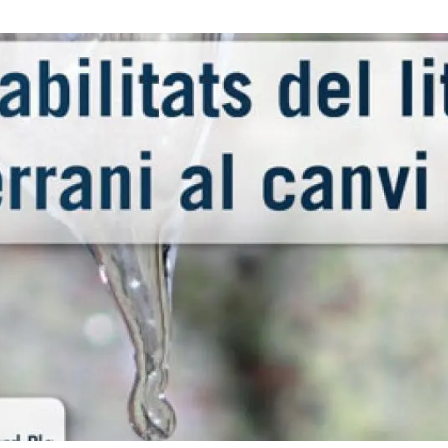
ión de la Tierra
Servicios técnicos
Pide tu 
ransversales
Programa
ciones
Visitante
s Actions
Un lugar d
Desarroll
Seminario
Te ofrec