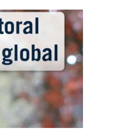
beca ERC
 de másteres y doctorado
 o sabático
onde crecer
o de carrera
s y actividades internas
emos formación