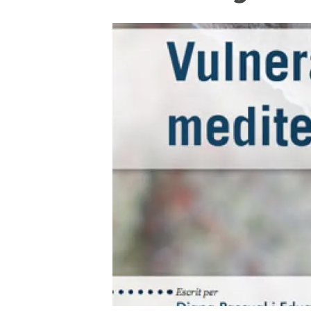
Marca y logotipos
Observac
Instalaciones
Temas t
Equidad, Diversidad e Inclusión (EDI)
Publica
Oficina de prensa
Synthesi
Ciencia abierta y gestión del conocimiento
Documentación
NOTICIAS Y AGENDA
Agenda
Eventos anteriores
Actualidad
Noticias
Biodiversidad
Cambio global
Funcionamiento de los ecosistemas