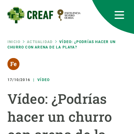
Pasar
al
contenido
principal
CREAF
EN
CA
ES
Bluesky
Instagram
Linkedin
Twitter
Youtube
RRSS
Ruta
INICIO
ACTUALIDAD
VÍDEO: ¿PODRÍAS HACER UN
CHURRO CON ARENA DE LA PLAYA?
Featured
INTRANET
de
responsive
navegación
17/10/2016
VÍDEO
Responsive
SOBRE NOSOTROS
Vídeo: ¿Podrías
menu
INVESTIGACIÓN
hacer un churro
CIENCIA EN ACCIÓN
ÚNETE A NOSOTROS