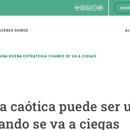
Bluesky
Instagram
Linkedin
Twitter
Youtube
SUBS
RRSS
M
to
UIÉNES SOMOS
Ac
tion
UNA BUENA ESTRATEGIA CUANDO SE VA A CIEGAS
IGACIÓN
CIENCIA EN ACCIÓN
ÚNETE A 
io de investigación
Impacto
Bolsa de t
 caótica puede ser 
sidad
Soluciones
Estrategi
global
Innovación
Oportunid
ando se va a ciegas
amento de ecosistemas
Política y gestión
Pide tu 