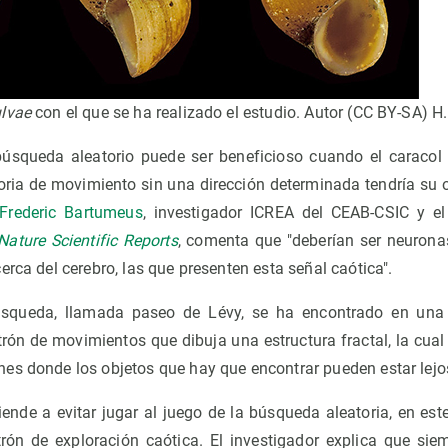
ulvae
con el que se ha realizado el estudio. Autor (CC BY-SA) H.
úsqueda aleatorio puede ser beneficioso cuando el caraco
toria de movimiento sin una dirección determinada tendría su 
Frederic Bartumeus
, investigador ICREA del CEAB-CSIC y e
Nature Scientific Reports
, comenta que "deberían ser neurona
erca del cerebro, las que presenten esta señal caótica".
úsqueda, llamada paseo de Lévy, se ha encontrado en una
ón de movimientos que dibuja una estructura fractal, la cual 
es donde los objetos que hay que encontrar pueden estar lejos
iende a evitar jugar al juego de la búsqueda aleatoria, en est
rón de exploración caótica. El investigador explica que sie