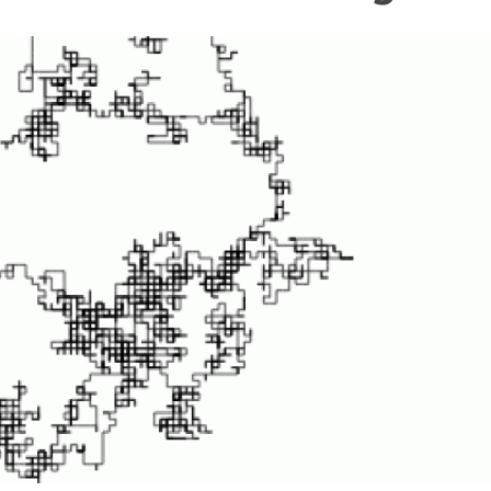
ión de la Tierra
Servicios técnicos
Pide tu 
ransversales
Programa
ciones
Visitante
s Actions
Un lugar d
Desarroll
Seminario
Te ofrec