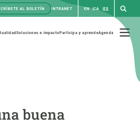
CRÍBETE AL BOLETÍN
INTRANET
EN
CA
ES
enú
p
Menú
tualidad
Soluciones e impacto
Participa y aprende
Agenda
secundario
NOSOTROS
PARTICIPA
rabajo
Cienca y arte
una buena
a de Recursos Humanos
Haz ciencia con nosotros
ades académicas
Materiales educativos
MSCA-PF
COLABORA