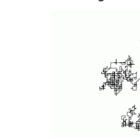
Marca y logotipos
Observac
Instalaciones
Temas t
Equidad, Diversidad e Inclusión (EDI)
Publica
Oficina de prensa
Synthesi
Ciencia abierta y gestión del conocimiento
Documentación
NOTICIAS Y AGENDA
Agenda
Eventos anteriores
Actualidad
Noticias
Biodiversidad
Cambio global
Funcionamiento de los ecosistemas