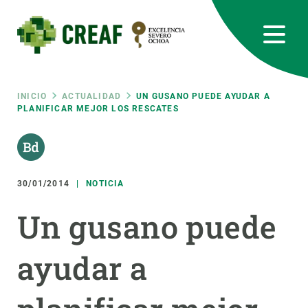
Pasar
al
contenido
principal
CREAF
EN
CA
ES
Bluesky
Instagram
Linkedin
Twitter
Youtube
RRSS
Ruta
INICIO
ACTUALIDAD
UN GUSANO PUEDE AYUDAR A
PLANIFICAR MEJOR LOS RESCATES
Featured
INTRANET
de
responsive
navegación
30/01/2014
NOTICIA
Responsive
SOBRE NOSOTROS
Un gusano puede
menu
INVESTIGACIÓN
ayudar a
CIENCIA EN ACCIÓN
ÚNETE A NOSOTROS