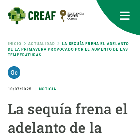
Pasar
al
contenido
principal
CREAF
EN
CA
ES
Bluesky
Instagram
Linkedin
Twitter
Youtube
RRSS
Ruta
INICIO
ACTUALIDAD
LA SEQUÍA FRENA EL ADELANTO
DE LA PRIMAVERA PROVOCADO POR EL AUMENTO DE LAS
TEMPERATURAS
Featured
INTRANET
de
responsive
navegación
10/07/2025
NOTICIA
Responsive
SOBRE NOSOTROS
La sequía frena el
menu
INVESTIGACIÓN
adelanto de la
CIENCIA EN ACCIÓN
ÚNETE A NOSOTROS