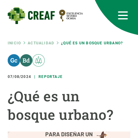
Pasar
al
contenido
principal
CREAF
EN
CA
ES
Bluesky
Instagram
Linkedin
Twitter
Youtube
RRSS
Ruta
INICIO
ACTUALIDAD
¿QUÉ ES UN BOSQUE URBANO?
Featured
INTRANET
de
responsive
07/08/2024
REPORTAJE
navegación
Responsive
¿Qué es un
SOBRE NOSOTROS
menu
bosque urbano?
INVESTIGACIÓN
CIENCIA EN ACCIÓN
ÚNETE A NOSOTROS