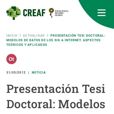
Pasar
al
contenido
principal
CREAF
EN
CA
ES
Bluesky
Instagram
Linkedin
Twitter
Youtube
RRSS
Ruta
INICIO
ACTUALIDAD
PRESENTACIÓN TESI DOCTORAL:
MODELOS DE DATOS DE LOS SIG A INTERNET. ASPECTOS
TEÓRICOS Y APLICADOS
Featured
INTRANET
de
responsive
navegación
31/05/2012
NOTICIA
Responsive
SOBRE NOSOTROS
Presentación Tesi
menu
INVESTIGACIÓN
Doctoral: Modelos
CIENCIA EN ACCIÓN
ÚNETE A NOSOTROS