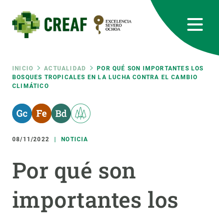
Pasar
al
contenido
principal
CREAF
EN
CA
ES
Bluesky
Instagram
Linkedin
Twitter
Youtube
RRSS
Ruta
INICIO
ACTUALIDAD
POR QUÉ SON IMPORTANTES LOS
BOSQUES TROPICALES EN LA LUCHA CONTRA EL CAMBIO
CLIMÁTICO
Featured
INTRANET
de
responsive
navegación
08/11/2022
NOTICIA
Responsive
SOBRE NOSOTROS
Por qué son
menu
INVESTIGACIÓN
importantes los
CIENCIA EN ACCIÓN
ÚNETE A NOSOTROS