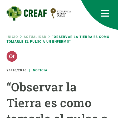
Pasar
al
contenido
principal
CREAF
EN
CA
ES
Bluesky
Instagram
Linkedin
Twitter
Youtube
RRSS
Ruta
INICIO
ACTUALIDAD
“OBSERVAR LA TIERRA ES COMO
TOMARLE EL PULSO A UN ENFERMO”
Featured
INTRANET
de
responsive
navegación
24/10/2016
NOTICIA
Responsive
SOBRE NOSOTROS
“Observar la
menu
INVESTIGACIÓN
Tierra es como
CIENCIA EN ACCIÓN
ÚNETE A NOSOTROS