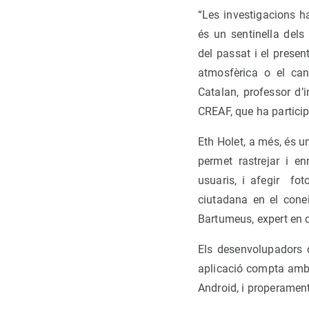
“Les investigacions 
és un sentinella dels
del passat i el prese
atmosfèrica o el can
Catalan, professor d’
CREAF, que ha participa
Eth Holet, a més, és u
permet rastrejar i enr
usuaris, i afegir fo
ciutadana en el conei
Bartumeus, expert en c
Els desenvolupadors 
aplicació compta am
Android, i properament