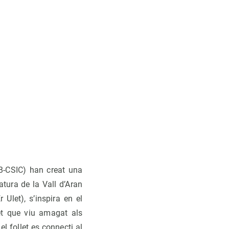
B-CSIC) han creat una
tura de la Vall d’Aran
 Ulet), s’inspira en el
et que viu amagat als
l follet es connecti al