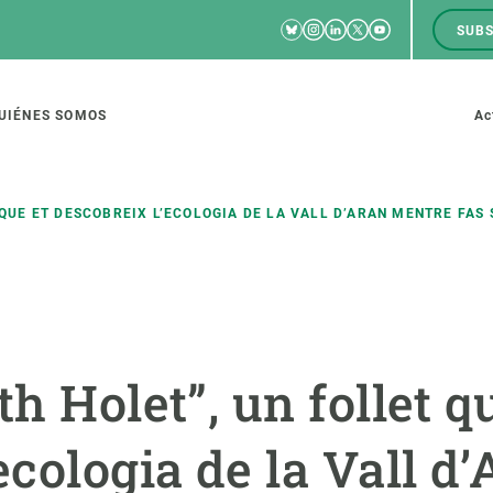
Bluesky
Instagram
Linkedin
Twitter
Youtube
SUBS
RRSS
M
to
UIÉNES SOMOS
Ac
tion
T QUE ET DESCOBREIX L’ECOLOGIA DE LA VALL D’ARAN MENTRE FAS
IGACIÓN
CIENCIA EN ACCIÓN
ÚNETE A 
io de investigación
Impacto
Bolsa de t
th Holet”, un follet q
sidad
Soluciones
Estrategi
global
Innovación
Oportunid
ecologia de la Vall d
amento de ecosistemas
Política y gestión
Pide tu 