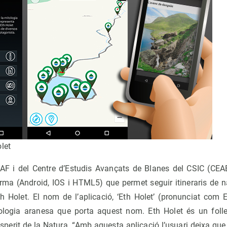
let
EAF i del Centre d’Estudis Avançats de Blanes del CSIC (CEA
orma (Android, IOS i HTML5) que permet seguir itineraris de na
h Holet. El nom de l’aplicació, ‘Eth Holet’ (pronunciat com Er
ologia aranesa que porta aquest nom. Eth Holet és un foll
sperit de la Natura. “Amb aquesta aplicació l’usuari deixa que e