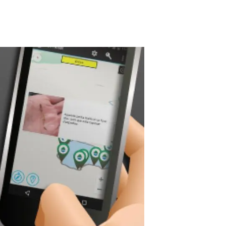
beca ERC
 de másteres y doctorado
 o sabático
onde crecer
o de carrera
s y actividades internas
emos formación