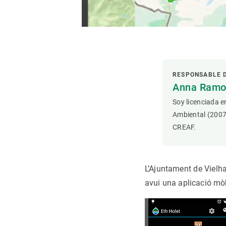
Observación de la Tierra
RESPONSABLE 
Anna Ramon
Soy licenciada e
Ambiental (2007
CREAF.
L’Ajuntament de Vielha
avui una aplicació mòb