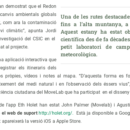
han demostrat que el Redon
 canvis ambientals globals
Una de les rutes destacades
nt, com ara la contaminació
fins a l’alta muntanya, a 
vi climàtic”, apunta Jordi
Aquest estany ha estat obj
científica des de fa dècades,
investigació del CSIC en el
petit laboratori de camp
t al projecte.
meteorològica.
na aplicació interactiva que
egistrar els itineraris dels
tos pròpies, vídeos i notes al mapa. “D’aquesta forma es fo
xement del medi natural i en l’observació dels éssers vius
iència ciutadana del MoveLab que ha participat en el disseny t
de l’app Eth Holet han estat John Palmer (Movelab) i Agust
b
el web de suport
http://holet.org/.
Està ja disponible a Googl
 apareixerà la versió iOS a Apple Store.