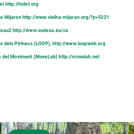
let
http://holet.org
 e Mijaran
http://www.vielha-mijaran.org/?p=5221
d’eau2
http://www.sudeau.eu/ca
c dels Pirineus (LOOP),
http://www.loopweb.org
ia del Moviment (MoveLab)
http://movelab.net