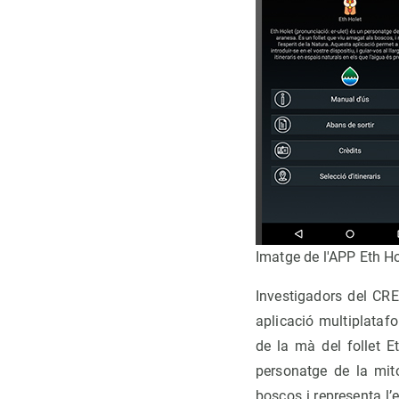
Imatge de l'APP Eth Ho
Investigadors del CR
aplicació multiplataf
de la mà del follet Et
personatge de la mit
boscos i representa l’e