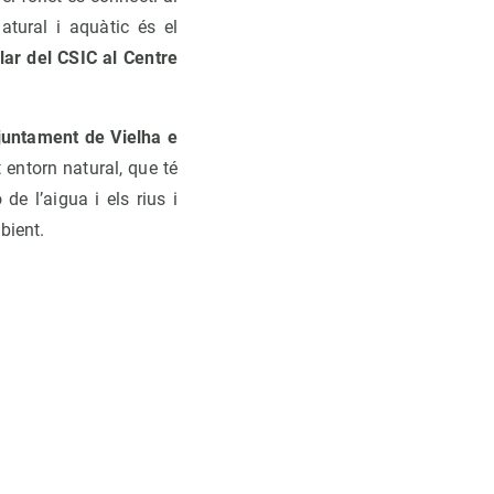
atural i aquàtic és el
ular del CSIC al Centre
juntament de Vielha e
t entorn natural, que té
e l’aigua i els rius i
bient.