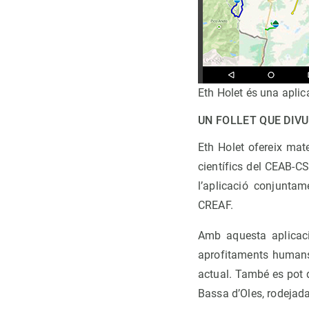
Eth Holet és una apli
UN FOLLET QUE DIV
Eth Holet ofereix mate
científics del CEAB-CS
l’aplicació conjunt
CREAF.
Amb aquesta aplicaci
aprofitaments humans 
actual. També es pot d
Bassa d’Oles, rodejada 