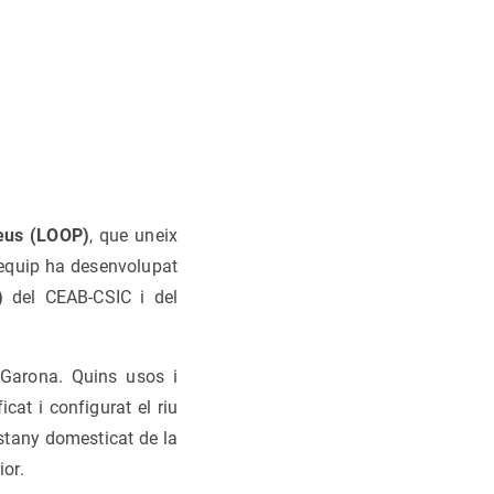
neus (LOOP)
, que uneix
L’equip ha desenvolupat
)
del CEAB-CSIC i del
 Garona. Quins usos i
at i configurat el riu
estany domesticat de la
ior.