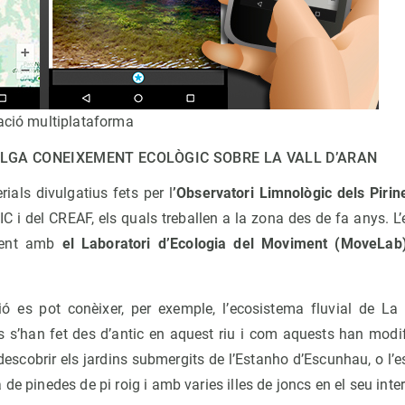
cació multiplataforma
ULGA CONEIXEMENT ECOLÒGIC SOBRE LA VALL D’ARAN
rials divulgatius fets per l
’Observatori Limnològic dels Piri
IC i del CREAF, els quals treballen a la zona des de fa anys. 
ament amb
el Laboratori d’Ecologia del Moviment (MoveLab
ó es pot conèixer, per exemple, l’ecosistema fluvial de La
s’han fet des d’antic en aquest riu i com aquests han modific
escobrir els jardins submergits de l’Estanho d’Escunhau, o l’
de pinedes de pi roig i amb varies illes de joncs en el seu inter