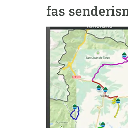
Marca y logotipos
Observac
fas senderis
Instalaciones
Temas t
Equidad, Diversidad e Inclusión (EDI)
Publica
Oficina de prensa
Synthesi
Ciencia abierta y gestión del conocimiento
Documentación
NOTICIAS Y AGENDA
Agenda
Eventos anteriores
Actualidad
Noticias
Biodiversidad
Cambio global
Funcionamiento de los ecosistemas