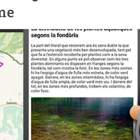
ión de la Tierra
Servicios técnicos
Pide tu 
me
ransversales
Programa
ciones
Visitante
s Actions
Un lugar d
Desarroll
Seminario
Te ofrec