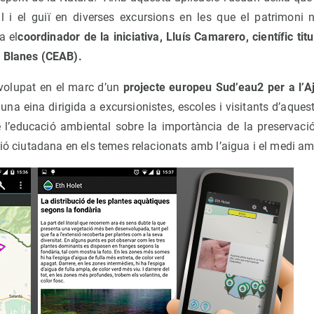
 i el guiï en diverses excursions en les que el patrimoni n
a el
coordinador de la iniciativa, Lluís Camarero, científic tit
e Blanes (CEAB).
nvolupat en el marc d’un
projecte europeu Sud’eau2 per a l’A
 una eina dirigida a excursionistes, escoles i visitants d’aques
 l’educació ambiental sobre la importància de la preservació d
ció ciutadana en els temes relacionats amb l’aigua i el medi am