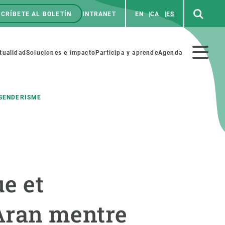
CRÍBETE AL BOLETÍN
INTRANET
EN
CA
ES
enú
p
Menú
tualidad
Soluciones e impacto
Participa y aprende
Agenda
secundario
 SENDERISME
NOSOTROS
PARTICIPA
rabajo
Cienca y arte
ue et
a de Recursos Humanos
Haz ciencia con nosotros
ades académicas
Materiales educativos
’Aran mentre
MSCA-PF
COLABORA