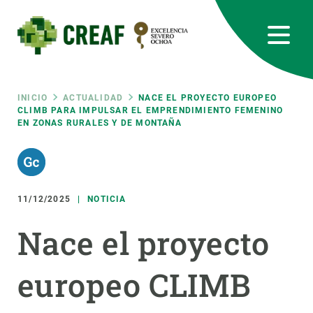
Pasar
al
contenido
principal
CREAF
EN
CA
ES
Bluesky
Instagram
Linkedin
Twitter
Youtube
RRSS
Ruta
INICIO
ACTUALIDAD
NACE EL PROYECTO EUROPEO
CLIMB PARA IMPULSAR EL EMPRENDIMIENTO FEMENINO
EN ZONAS RURALES Y DE MONTAÑA
Featured
INTRANET
de
responsive
navegación
11/12/2025
NOTICIA
Responsive
SOBRE NOSOTROS
Nace el proyecto
menu
INVESTIGACIÓN
europeo CLIMB
CIENCIA EN ACCIÓN
ÚNETE A NOSOTROS