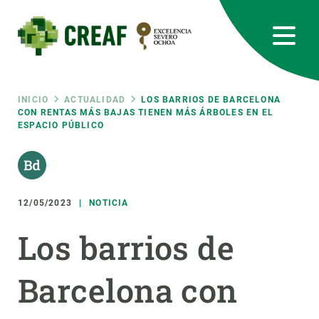
Pasar
al
contenido
principal
CREAF
EN
CA
ES
Bluesky
Instagram
Linkedin
Twitter
Youtube
RRSS
Ruta
INICIO
ACTUALIDAD
LOS BARRIOS DE BARCELONA
CON RENTAS MÁS BAJAS TIENEN MÁS ÁRBOLES EN EL
ESPACIO PÚBLICO
Featured
INTRANET
de
responsive
navegación
12/05/2023
NOTICIA
Responsive
SOBRE NOSOTROS
Los barrios de
menu
INVESTIGACIÓN
Barcelona con
CIENCIA EN ACCIÓN
ÚNETE A NOSOTROS