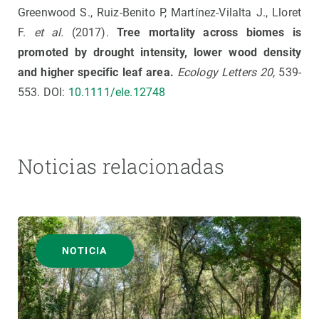
Greenwood S., Ruiz-Benito P, Martínez-Vilalta J., Lloret
F.
et al.
(2017).
Tree mortality across biomes is
promoted by drought intensity, lower wood density
and higher specific leaf area
.
Ecology Letters 20,
539-
553. DOI:
10.1111/ele.12748
Noticias relacionadas
NOTICIA