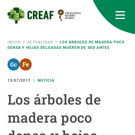
Pasar
al
contenido
principal
CREAF
EN
CA
ES
Bluesky
Instagram
Linkedin
Twitter
Youtube
RRSS
Ruta
INICIO
ACTUALIDAD
LOS ÁRBOLES DE MADERA POCO
DENSA Y HOJAS DELGADAS MUEREN DE SED ANTES
Featured
INTRANET
de
responsive
navegación
13/07/2017
NOTICIA
Responsive
SOBRE NOSOTROS
Los árboles de
menu
INVESTIGACIÓN
madera poco
CIENCIA EN ACCIÓN
ÚNETE A NOSOTROS