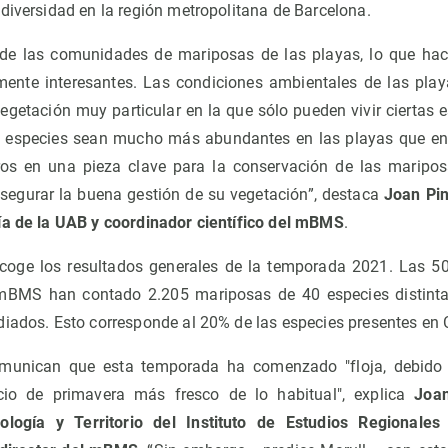
diversidad en la región metropolitana de Barcelona.
 las comunidades de mariposas de las playas, lo que hac
nte interesantes. Las condiciones ambientales de las pla
vegetación muy particular en la que sólo pueden vivir ciertas 
s especies sean mucho más abundantes en las playas que en 
ros en una pieza clave para la conservación de las maripos
 asegurar la buena gestión de su vegetación”, destaca
Joan Pin
ía de la UAB y coordinador científico del mBMS
.
ecoge los resultados generales de la temporada 2021. Las 50
 mBMS han contado 2.205 mariposas de 40 especies distinta
diados. Esto corresponde al 20% de las especies presentes en 
omunican que esta temporada ha comenzado "floja, debido
cio de primavera más fresco de lo habitual", explica
Joan
logía y Territorio del Instituto de Estudios Regionales