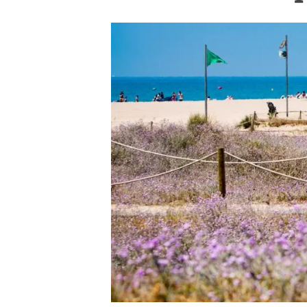
Marca y logotipos
Observac
Instalaciones
Temas t
Equidad, Diversidad e Inclusión (EDI)
Publica
Oficina de prensa
Synthesi
Ciencia abierta y gestión del conocimiento
Documentación
NOTICIAS Y AGENDA
Agenda
Eventos anteriores
Actualidad
Noticias
Biodiversidad
Cambio global
Funcionamiento de los ecosistemas