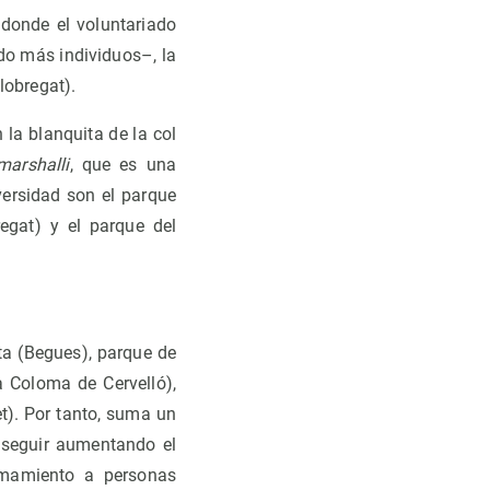
donde el voluntariado
do más individuos–, la
lobregat).
la blanquita de la col
marshalli
, que es una
versidad son el parque
regat) y el parque del
ta (Begues), parque de
a Coloma de Cervelló),
t). Por tanto, suma un
a seguir aumentando el
lamamiento a personas