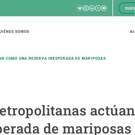
Bluesky
Instagram
Linkedin
Twitter
Youtube
SUBS
RRSS
M
to
UIÉNES SOMOS
Ac
tion
AN COMO UNA RESERVA INESPERADA DE MARIPOSAS
IGACIÓN
CIENCIA EN ACCIÓN
ÚNETE A 
io de investigación
Impacto
Bolsa de t
etropolitanas actúa
sidad
Soluciones
Estrategi
global
Innovación
Oportunid
perada de mariposas
amento de ecosistemas
Política y gestión
Pide tu 