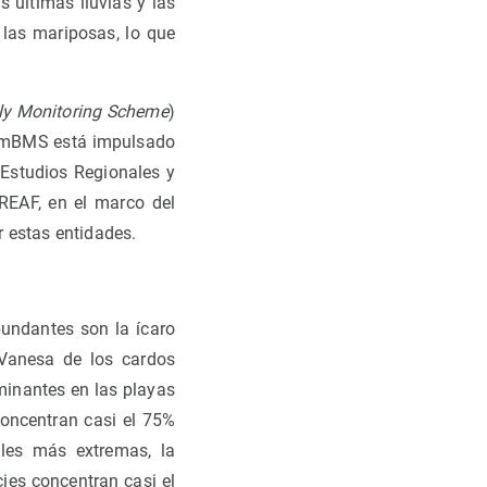
 últimas lluvias y las
las mariposas, lo que
fly Monitoring Scheme
)
l mBMS está impulsado
 Estudios Regionales y
REAF, en el marco del
r estas entidades.
bundantes son la ícaro
Vanesa de los cardos
minantes en las playas
concentran casi el 75%
ales más extremas, la
es concentran casi el