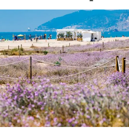
ión de la Tierra
Servicios técnicos
Pide tu 
ransversales
Programa
ciones
Visitante
s Actions
Un lugar d
Desarroll
Seminario
Te ofrec