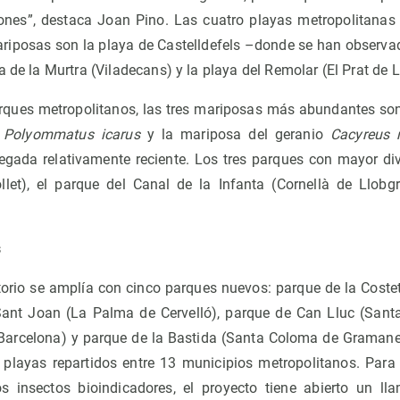
ones”, destaca Joan Pino. Las cuatro playas metropolitanas 
riposas son la playa de Castelldefels –donde se han observa
a de la Murtra (Viladecans) y la playa del Remolar (El Prat de L
rques metropolitanos, las tres mariposas más abundantes son 
o
Polyommatus icarus
y la mariposa del geranio
Cacyreus 
legada relativamente reciente. Los tres parques con mayor di
llet), el parque del Canal de la Infanta (Cornellà de Llobg
s
torio se amplía con cinco parques nuevos: parque de la Coste
Sant Joan (La Palma de Cervelló), parque de Can Lluc (Sant
Barcelona) y parque de la Bastida (Santa Coloma de Gramane
 playas repartidos entre 13 municipios metropolitanos. Par
s insectos bioindicadores, el proyecto tiene abierto un l