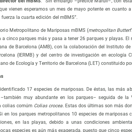
 director del mBMS
. “Sin embargo –predice Marull–, con estas
que vienen esperamos un mes de mayo potente en cuanto a 
 fuerza la cuarta edición del mBMS”.
atorio Metropolitano de Mariposas mBMS (
metropolitan Butter
a a cinco parques más y pasa a tener 26 parques y playas. E
tana de Barcelona (AMB), con la colaboración del Instituto de
rcelona (IERMB) y del centro de investigación en ecología C
ano de Ecología y Territorio de Barcelona (LET) constituido po
as
identificado 17 especies de mariposas. De éstas, las más a
 –también muy abundante en los parques– seguida de la 
a colias comúm
Colias crocea
. Estas dos últimas son más do
Si en los parques metropolitanos 10 especies de mariposas 
ciones, en las playas, debido a unas condiciones ambient
ocas especies es aún más exagerada, puesto que cinco especi