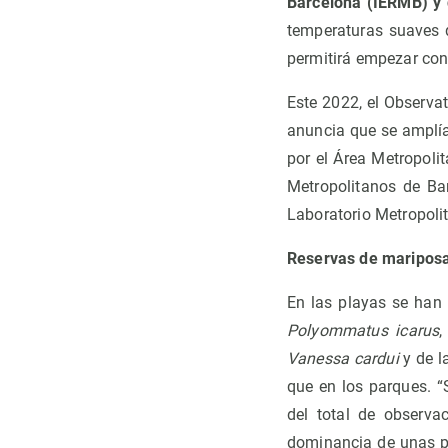
Barcelona (IERMB) y
temperaturas suaves 
permitirá empezar con
Este 2022, el Observ
anuncia que se amplí
por el Área Metropoli
Metropolitanos de Ba
Laboratorio Metropolit
Reservas de maripos
En las playas se han 
Polyommatus icarus
,
Vanessa cardui
y de l
que en los parques. “
del total de observa
dominancia de unas p