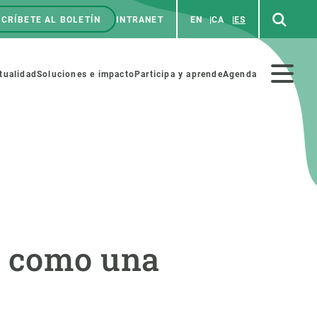
CRÍBETE AL BOLETÍN
INTRANET
EN
CA
ES
enú
p
Menú
tualidad
Soluciones e impacto
Participa y aprende
Agenda
secundario
NOSOTROS
PARTICIPA
rabajo
Cienca y arte
n como una
a de Recursos Humanos
Haz ciencia con nosotros
ades académicas
Materiales educativos
MSCA-PF
COLABORA