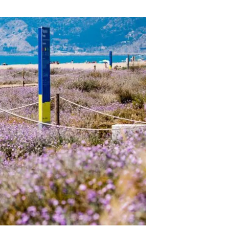
beca ERC
 de másteres y doctorado
 o sabático
onde crecer
o de carrera
s y actividades internas
emos formación