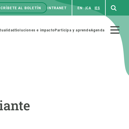
CRÍBETE AL BOLETÍN
INTRANET
EN
CA
ES
enú
p
Menú
tualidad
Soluciones e impacto
Participa y aprende
Agenda
secundario
NOSOTROS
PARTICIPA
rabajo
Cienca y arte
iante
a de Recursos Humanos
Haz ciencia con nosotros
ades académicas
Materiales educativos
MSCA-PF
COLABORA