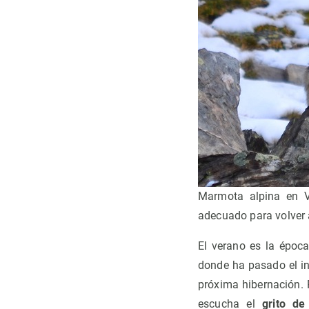
Marmota alpina en V
adecuado para volver a
El verano es la époc
donde ha pasado el inv
próxima hibernación. 
escucha el
grito de