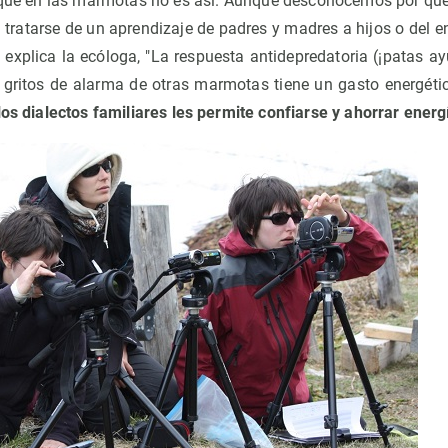
que en las marmotas no es así. Aunque desconocemos por qué
tratarse de un aprendizaje de padres y madres a hijos o del en
 explica la ecóloga, "La respuesta antidepredatoria (¡patas 
gritos de alarma de otras marmotas tiene un gasto energético
los dialectos familiares les permite confiarse y ahorrar energ