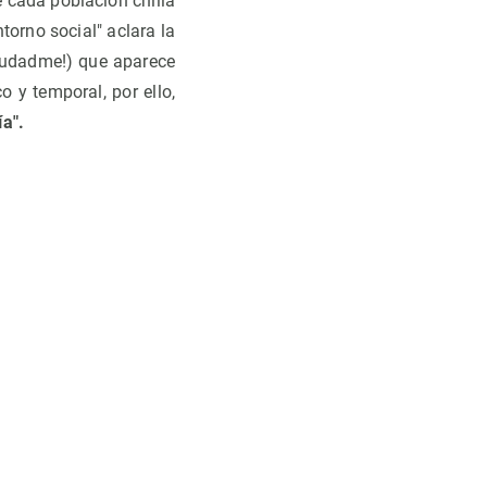
 cada población chilla
torno social" aclara la
ayudadme!) que aparece
 y temporal, por ello,
ía".