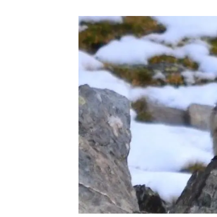
Marca y logotipos
Observac
Instalaciones
Temas t
Equidad, Diversidad e Inclusión (EDI)
Publica
Oficina de prensa
Synthesi
Ciencia abierta y gestión del conocimiento
Documentación
NOTICIAS Y AGENDA
Agenda
Eventos anteriores
Actualidad
Noticias
Biodiversidad
Cambio global
Funcionamiento de los ecosistemas