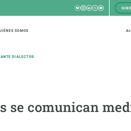
Bluesky
Instagram
Linkedin
Twitter
Youtube
SUBS
RRSS
M
to
UIÉNES SOMOS
Ac
tion
ANTE DIALECTOS
IGACIÓN
CIENCIA EN ACCIÓN
ÚNETE A 
io de investigación
Impacto
Bolsa de t
s se comunican med
sidad
Soluciones
Estrategi
global
Innovación
Oportunid
amento de ecosistemas
Política y gestión
Pide tu 