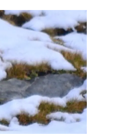
beca ERC
 de másteres y doctorado
 o sabático
onde crecer
o de carrera
s y actividades internas
emos formación