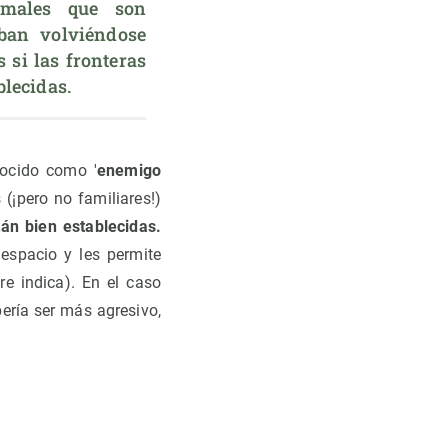
males que son 
ban volviéndose 
 si las fronteras 
blecidas.
nocido como '
enemigo
¡pero no familiares!)
tán bien establecidas.
espacio y les permite
e indica). En el caso
ería ser más agresivo,