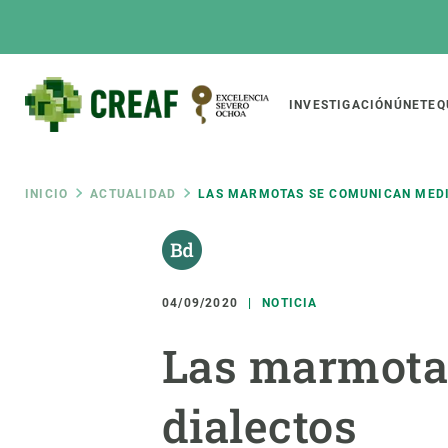
Pasar
al
contenido
principal
Main
INVESTIGACIÓN
ÚNETE
Q
CREAF
naviga
Ruta
INICIO
ACTUALIDAD
LAS MARMOTAS SE COMUNICAN MEDI
Featured
de
INTRANET
Responsive
SOBRE NOSOTROS
INVEST
responsive
04/09/2020
NOTICIA
navegación
El Centro
Director
Las marmota
menu
Organización institucional
Biodiver
Transparencia
Cambio 
dialectos
Nuestra gente
Funcion