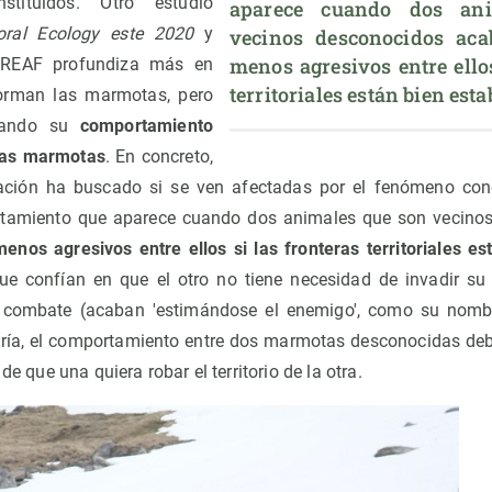
stituidos. Otro estudio
aparece cuando dos ani
oral Ecology este 2020
y
vecinos desconocidos aca
menos agresivos entre ellos
CREAF profundiza más en
territoriales están bien esta
rman las marmotas, pero
izando su
comportamiento
tras marmotas
. En concreto,
gación ha buscado si se ven afectadas por el fenómeno co
tamiento que aparece cuando dos animales que son vecinos (
nos agresivos entre ellos si las fronteras territoriales es
ue confían en que el otro no tiene necesidad de invadir su 
e combate (acaban 'estimándose el enemigo', como su nombr
eoría, el comportamiento entre dos marmotas desconocidas deb
 de que una quiera robar el territorio de la otra.