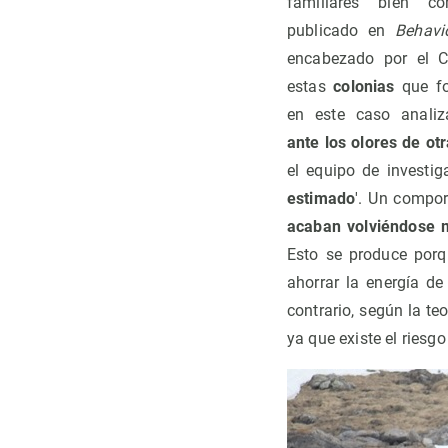
familiares bien con
publicado en
Behavi
encabezado por el 
estas
colonias
que fo
en este caso anal
ante los olores de o
el equipo de investi
estimado
'. Un compor
acaban volviéndose me
Esto se produce porq
ahorrar la energía d
contrario, según la t
ya que existe el riesgo