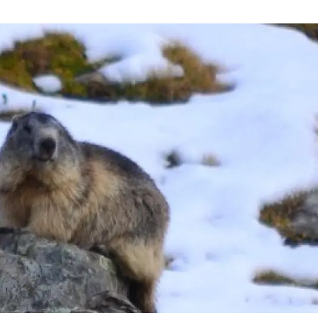
ión de la Tierra
Servicios técnicos
Pide tu 
ransversales
Programa
ciones
Visitante
s Actions
Un lugar d
Desarroll
Seminario
Te ofrec